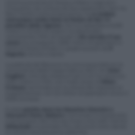
Continua la storia di Teresa a Milano negli anni
Cinquanta, ora contesa da due spasimanti. Non ha
fatto il botto come la sera prima, ma
è andata
comunque molto forte la fiction di Rai 1 Il
paradiso delle signore
, che si è assestata a 5,235
milioni e 21,42% di
share
e ha distanziato
nettamente il film di Canale 5 (
Ho cercato il tuo
nome
ha conseguito 2,996 milioni di spettatori e
12,4% di share) entrato in griglia al posto de
Il
Segreto
, tenuto a riposo.
La pellicola del Biscione ha comunque battuto la
concorrenza della Coppa Italia su Rai 2. Ieri
Inter-
Cagliari
, vinta dai nerazzurri per 2 a 0, ha ottenuto
2,651 milioni e il 10%, non molto di più di
Milan-
Crotone
, terminata con la vittoria dei rossoneri ai
supplementari, con 2,5 milioni di spettatori circa e il
9,95% di share.
È stata
partita dura tra Massimo Giannini e
Giovanni Floris
.
Ballarò
è terminato a mezzanotte
e senza poter dire che era morto Licio Gelli, mentre
DiMartedì
si è protratto fino all’una di notte dando
la notizia mezz’ora prima della fine.