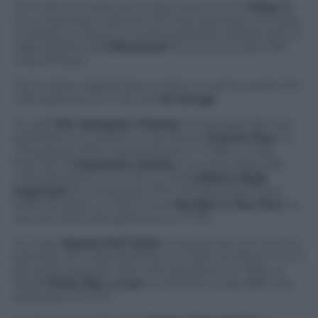
Tra i titoli in evidenza su SkyCinema 1+24
Taken 3
ha conquistato ulteriori 142 mila spettatori di flusso
in serata; su SkyUno il sesto episodio ambientato in
Valle d’Aosta di
4 Ristoranti
ha convinto ben 297
mila di flusso.
Tra le native digitali
free
su Rai 4 in prima serata 314
mila spettatori e l’1,2% per
El Gringo
.
Su La5
The Vampires Diaries
ha riscosso 129 mila
spettatori e lo 0,50%, su Rai Movie
French Kiss
ha
conseguito 349 mila spettatori e l’1,38%, su Rai
Premium
L’Ispettore Gently
ha conquistato 180
mila spettatori e lo 0,7%, su Iris
L’albero degli
impiccati
ha totalizzato 576 mila spettatori ed il
2,26% di share, su Top Crime
Murder in the first
ha
raccolto 309 mila spettatori e l’1,17%.
Su Cielo
Masterchef Italia
ha ottenuto con il primo
episodio 371 mila spettatori e l’1,36% di share e con il
secondo episodio 404 mila spettatori e l’1,8%; su
Mtv8
Think like a man
ha portato a casa 285 mila
spettatori e l’1,11%.