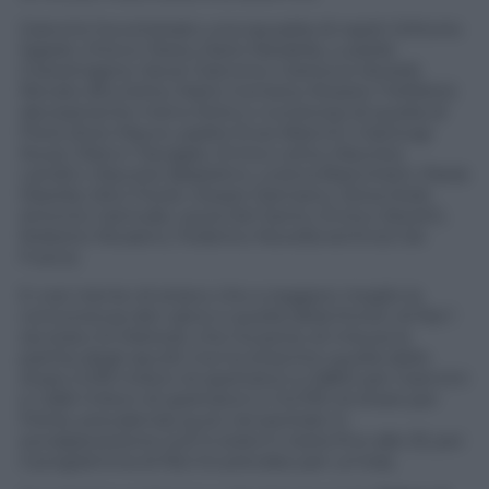
Giannini ha schierato una squadra di ospiti (Vittorio
Sgarbi, Chicco Testa, Dario Nardella, Luisella
Costamagna, Oscar Giannino, Gianluca Verzelli,
Renato Brunetta, Mario Comana, Rosario Trefiletti)
decisamente meno forte e numerosa di quella di
Floris (Ezio Mauro, padre Enzo Bianchi, Gianluigi
Nuzzi, Marco Travaglio, Enrico Letta, Maurizio
Landini, Maurizio Belpietro, Lorena Bianchetti, Paola
Marella, Miro Fiordi, Cesare Damiano, Silvia Dodi,
Antonio Catricalà, Laura Del Santo, Enrico Zanetti,
Roberto Nicastro, Federico Novella ed Enzo De
Fusco).
E così niente di strano che a reggere meglio la
concorrenza del calcio e quella della fiction di Rai 1
sia stato Di Martedì, che ha perso di misura la
partita degli ascolti ma ha stravinto quella dello
share (1,319 milioni di spettatori e 5,86% per Giannini
e 1,266 milioni di spettatori e il 6,75% di share per
Floris), prevalendo pure nel periodo in
sovrapposizione (La7 è stata in testa fino alle 23, poi
il programma di Rai 3 è prevalso per un’ora).