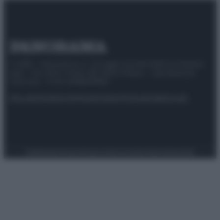
© 2025 – Panorama s.r.l. (Gruppo Società Editrice Italiana
spa) – Via Vittor Pisani 28, 20124 Milano – riproduzione
riservata – P.IVA 10518230965
Attualità
Lifestyle
Moda
Video
Podcast
Abbonati
Preferenze Privacy
Privacy Policy
Cookie Policy
Note legali