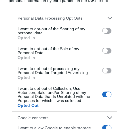
personal information by third parties on the IAB’s list of
downstream participants.
Personal Data Processing Opt Outs
This information may also be disclosed by us to third parties
on the IAB’s List of Downstream Participants that may further
I want to opt-out of the Sharing of my
disclose it to other third parties.
personal data.
Opted In
Please note that this website/app uses one or more Google
services and may gather and store information including but
I want to opt-out of the Sale of my
Personal Data.
not limited to your visit or usage behaviour. You may click to
Opted In
grant or deny consent to Google and its third-party tags to
use your data for below specified purposes in below Google
I want to opt-out of processing my
consent section.
Personal Data for Targeted Advertising.
Opted In
I want to opt-out of Collection, Use,
Retention, Sale, and/or Sharing of my
Personal Data that Is Unrelated with the
Purposes for which it was collected.
Opted Out
Google consents
I want to allow Google to enable storage