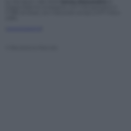
Su Rai Sport 1 alle 19.00
Genoa-Alessandria
di
Coppa Italia ha conseguito 447 mila spettatori e
l’1,78% di share, con il secondo tempo a 577 mila e
2,18%.
(
www.tvzoom.it
)
© Riproduzione Riservata