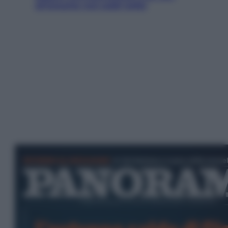
all’amante (coi soldi Uefa)