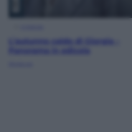
In Edicola
L’autunno caldo di Giorgia –
Panorama in edicola
Sfoglia ora