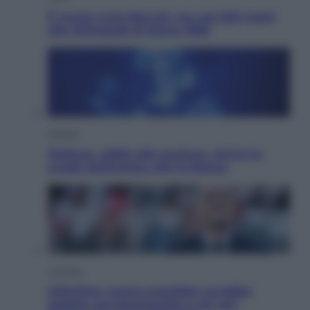
È morto Livio Berruti, oro nei 200 metri
alle Olimpiadi di Roma 1960
Scienza
Meduse, addio alle punture. Arriva lo
scudo elettronico che le blocca
Cronaca
Infantino, nuovo scandalo: avrebbe
pagato una buonuscita a sei zeri