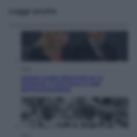
Leggi anche
Sport
Malagò sceglie Bianchedi per la
Nazionale. Il Coni frena: il nodo
dell’incompatibilità
Sport