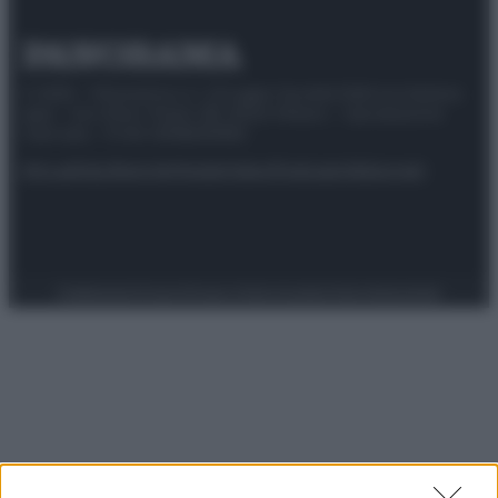
© 2025 – Panorama s.r.l. (Gruppo Società Editrice Italiana
spa) – Via Vittor Pisani 28, 20124 Milano – riproduzione
riservata – P.IVA 10518230965
Attualità
Lifestyle
Moda
Video
Podcast
Abbonati
Preferenze Privacy
Privacy Policy
Cookie Policy
Note legali