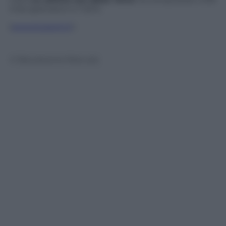
mila spettatori e l’1,61%.
(
www.tvzoom.it
)
© Riproduzione Riservata