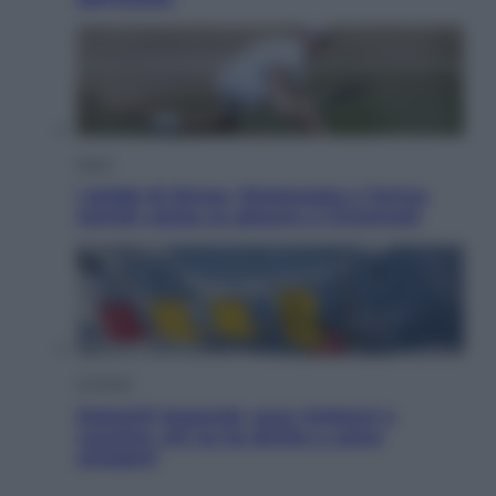
Sport
I dubbi di Sinner, fisioterapia a Torino:
Jannik valuta se giocare a Cincinnati
Cronaca
Dolomiti Superski, ecco rimborsi e
voucher: chi ne ha diritto e come
chiederli