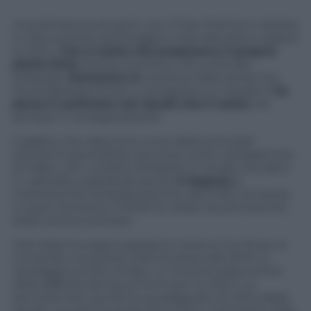
Una domenica di sport, con il Gran Premio in diretta
su Sky al primo pomeriggio e solo alla sera in replica
su Rai 2.
Con il calcio che proponeva il proprio
piatto forte
, Roma-Juventus, nel cuore del
preserale.
Domenica In
versione Mara Venier ieri,
senza Barbara D’Urso a competere su Canale 5,
ha
perso il confronto con
Quelli che il calcio
nel
periodo in sovrapposizione.
Il grafico che raduna le curve delle principali
emittenti generaliste racconta come il programma
di Fabio, con Luciana Littizzetto in studio, sia salito
in cattedra, superando anche
Il Segreto
e
mantenendo la leadership fino alle 21.55, toccando
in quel momento il 20,5% di
share
, record recente
della comica torinese.
Solo dopo la
soap
è passata in testa e ha chiuso al
comando, toccando il 20% di share alle 23.10, in
vantaggio sul film di Rai 1, in rimonta dopo la fine
della differita del Gp di Formula 1 su Rai 2. La
seconda rete, quindi ha guadagnato la vetta degli
ascolti, ma solo quando sono finiti i commenti sulla