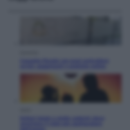
Economia
Cassetto fiscale: ora puoi controllare
avvisi, pagamenti e pratiche online
Viaggi
Eclissi totale e stelle cadenti: dove
ammirare il cielo più spettacolare
dell’estate