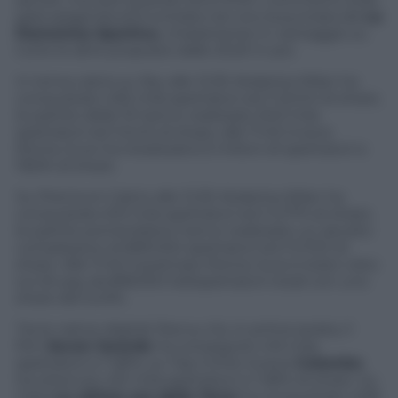
gara spagnola ed è entrata nel vivo la puntata de
La
Domenica Sportiva
, chiaramente in vantaggio su
tutte le altre proposte dalle 23.20 in poi.
In tema calcio su Sky alle 12.30 Atalanta-Milan ha
conquistato 492 mila spettatori ed il 3,04% di share;
le partite delle 15 hanno realizzato 943 mila
spettatori ed il 6,4% di share, alle 17.45 invece
Roma-Juve ha totalizzato1,3 milioni di spettatori e
l’8,9% di share.
Su Premium Calcio alle 12.30 Atalanta-Milan ha
conquistato 613 mila spettatori ed il 3,77% di share;
le partite pomeridiane hanno realizzato un ascolto
complessivo di 839.000 spettatori ed il 5,72% di
share. Alle 17.45 il posticipo Roma-Juve è stato visto
sul dt pay da 818.000 telespettatori totali con uno
share del 5,43%.
Tra le native digitali
free
su Iris, in prima serata, il
film
Seven Swords
ha conseguito 415 mila
spettatori e l’1,81%, su Top Crime invece
Colombo
ha ottenuto 451 mila spettatori e l’1,81% di share. Su
Cielo
Le ultime ore della Terra
ha conquistato 408