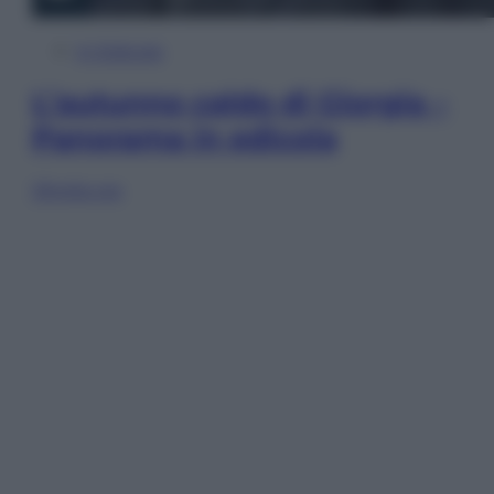
In Edicola
L’autunno caldo di Giorgia –
Panorama in edicola
Sfoglia ora