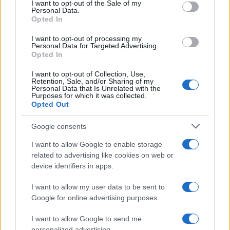
services and may gather and store information including but
I want to opt-out of the Sale of my
Personal Data.
not limited to your visit or usage behaviour. You may click to
Opted In
grant or deny consent to Google and its third-party tags to
use your data for below specified purposes in below Google
I want to opt-out of processing my
consent section.
Personal Data for Targeted Advertising.
Opted In
I want to opt-out of Collection, Use,
Retention, Sale, and/or Sharing of my
Personal Data that Is Unrelated with the
Purposes for which it was collected.
Opted Out
Google consents
I want to allow Google to enable storage
related to advertising like cookies on web or
device identifiers in apps.
I want to allow my user data to be sent to
Google for online advertising purposes.
I want to allow Google to send me
personalized advertising.