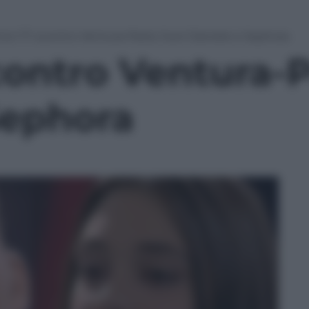
ici 17: scontro Ventura-Parisi, fuori Daniele e Sephora
contro Ventura-Pa
Sephora