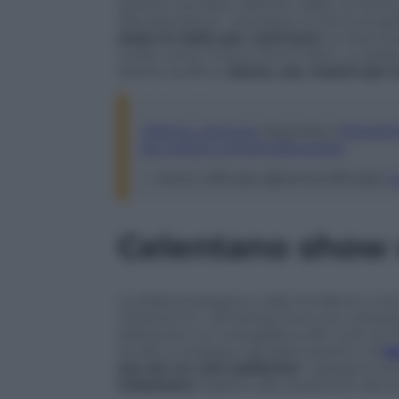
quanto stonato), definito dalla condutt
discobambina”, esordisce la Ventura gra
stata in Italia per vent’anni
: se fossi 
ruote come invece hanno fatto. Io parac
sbotta serafica.
Game, set, match per l
.
@Simo_Ventura
risponde a
@heathe
pic.twitter.com/xXiO6hqO3w
— Amici Ufficiale (@AmiciUfficiale)
1
Celentano show c
La sfida prosegue a colpi di talento e tr
versione di
I
will always love you
cantat
edizione) e la coreografia sulle note di
P
studio e strappa il giudizio positivo di
M
ma sei un vero ballerino
“, spiega la s
Celentano
rispetto alla questione danza