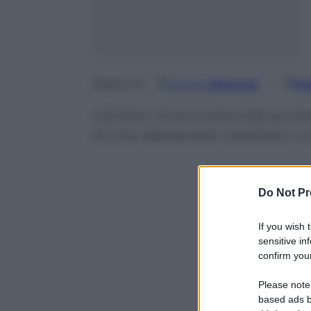
Google
Discover
Fo
Seguici su
Carmen vince la seconda puntata 
Anche Alessandra Celentano con
Do Not Pr
If you wish 
sensitive in
confirm your
Please note
based ads b