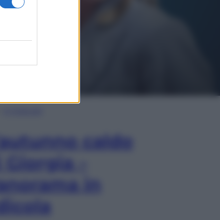
In Edicola
’autunno caldo
i Giorgia –
anorama in
dicola