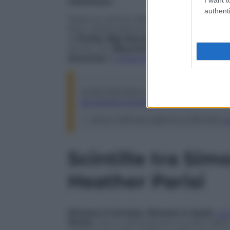
Celentano
.
authenti
Dopo le critiche della scorsa settimana
fisico della ballerina
Lauren
, la De Filip
le
Pretty Big Movement
, un gruppo di 
anche con
Beyoncé
, davvero strepitos
Amoroso
e
Giulia Michelini
).
E Lauren vi
Giulia Michelini e
@AmorosoOF
brav
pic.twitter.com/LYHQ8U5GkK
— Amici Ufficiale (@AmiciUfficiale)
1
Scintille tra Si
Heather Parisi
Simona è tornata, Simona is back.
La 
Parisi
, che in settimana le ha dato della