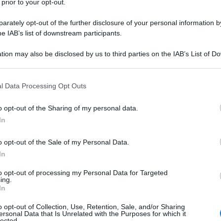
 prior to your opt-out.
rately opt-out of the further disclosure of your personal information by
he IAB’s list of downstream participants.
tion may also be disclosed by us to third parties on the IAB’s List of 
contro tutti ma poco ci manca.
La showgirl
 that may further disclose it to other third parties.
lo ha dimostrato anche nella
seconda puntata del
o è stata protagonista di due momenti di tensione,
 that this website/app uses one or more Google services and may gath
ssandra Celentano
. Al netto dei battibecchi tra
l Data Processing Opt Outs
including but not limited to your visit or usage behaviour. You may click 
 lo show e se lo cuce ancora più addosso,
 to Google and its third-party tags to use your data for below specifi
regalato sorprese ed emozioni ai ragazzi
.
o opt-out of the Sharing of my personal data.
ogle consent section.
In
aniele “bloccati”
o opt-out of the Sale of my Personal Data.
In
io di
Francesco Totti
che racconta
la rimonta della
to opt-out of processing my Personal Data for Targeted
finale della Champions League e la trasforma in
ing.
r parlare ai ragazzi dei sacrifici e dell’abnegazione
In
.
o opt-out of Collection, Use, Retention, Sale, and/or Sharing
orandi
, altro super ospite della puntata, arriva la
ersonal Data that Is Unrelated with the Purposes for which it
i giochi restano
per i Blu il ballerino Daniele
–
lected.