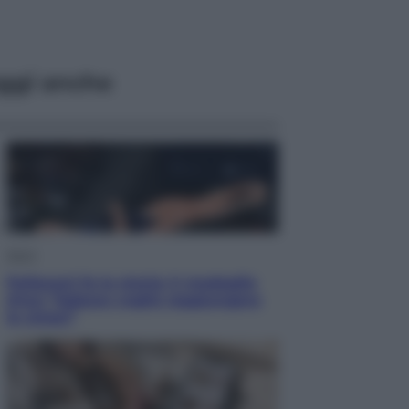
ggi anche
Sport
Pellacani fa la storia: 5 medaglie
d’oro “Adesso voglio raggiungere
le cinesi”