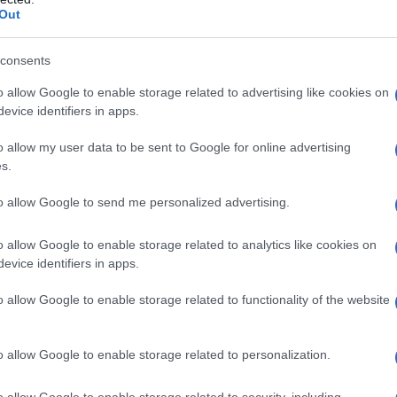
ic per i Bianchi
. Quest’ultimo non si trattiene e
Out
o Di Francesco
, che lo accusa: “Nella prima puntata
consents
o allow Google to enable storage related to advertising like cookies on
fermare Zic e deve raggiungere la zona a rischio!
evice identifiers in apps.
c.twitter.com/SdqXpSVWOn
o allow my user data to be sent to Google for online advertising
4 aprile 2018
s.
to allow Google to send me personalized advertising.
la De Filippi alla
o allow Google to enable storage related to analytics like cookies on
evice identifiers in apps.
o allow Google to enable storage related to functionality of the website
lunga e articolata sfida tra le due Squadre, dove
to alla prima puntata il meccanismo è più fluido e
senza sbavature (
la scelta di tornare al live è
o allow Google to enable storage related to personalization.
, al netto delle critiche sprezzanti chi di vuole
si concede una “stoccata” ad
Alessandra
o allow Google to enable storage related to security, including