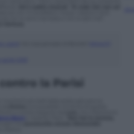
rice carismatico. “Devo rispondere alla qui presente
ffiando.
Ed è subito stracult
. “
Si vede che non sei
Sfog
paracula non mi avrebbero messo i bastoni tra le
ula non lo sono mai stata e non lo sarò mai”,
a Ventura.
r_parisi
! Voi cosa pensate di Biondo?
#Amici17
4 aprile 2018
ontro la Parisi
a i momenti più belli della serata spiccano la
a da
Emma
(una possibile vincitrice di questa
ronto a correre
eseguita da
Luca
, che infiamma lo
arco Bocci
e Heather Parisi. “
Non hai la tecnica,
howgirl che
punzecchia ancora Alessandra
 classica.