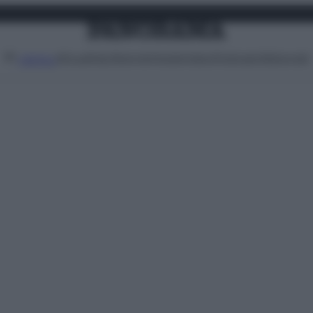
Attualità
Lifestyle
Moda
Video
Podcast
Abbonati
MENU