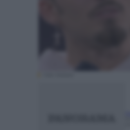
Video Mediaset
F
15
m