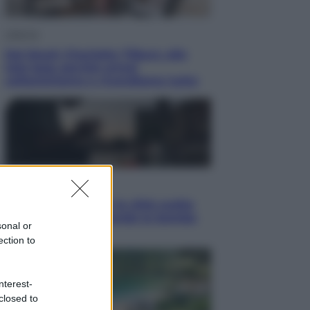
Lifestyle
Dal blush Charlotte Tilbury alle
tote bag: perché ormai
collezioniamo e rivendiamo tutto
Esteri
Perché Hiroshima: la città scelta
per mostrare al mondo la bomba
sonal or
atomica
ection to
nterest-
closed to