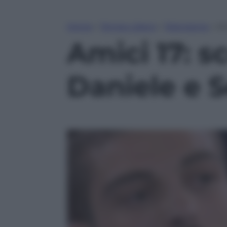
Home
»
Tempo Libero
»
Televisione
»
Am
Amici 17: s
Daniele e 