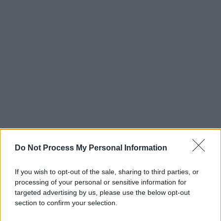
Do Not Process My Personal Information
If you wish to opt-out of the sale, sharing to third parties, or
processing of your personal or sensitive information for
targeted advertising by us, please use the below opt-out
section to confirm your selection.