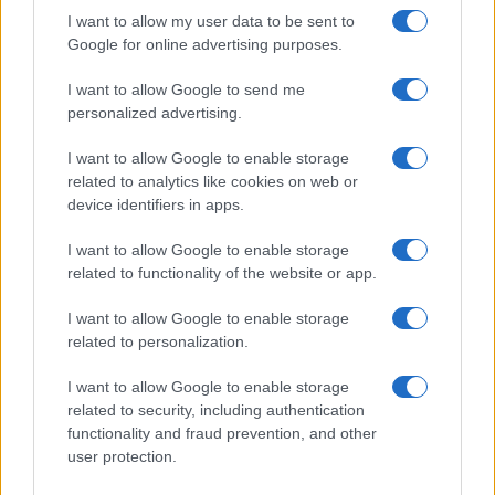
I want to allow my user data to be sent to
Google for online advertising purposes.
I want to allow Google to send me
personalized advertising.
I want to allow Google to enable storage
related to analytics like cookies on web or
device identifiers in apps.
I want to allow Google to enable storage
related to functionality of the website or app.
I want to allow Google to enable storage
related to personalization.
I want to allow Google to enable storage
related to security, including authentication
functionality and fraud prevention, and other
user protection.