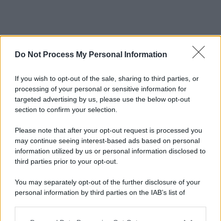
Do Not Process My Personal Information
If you wish to opt-out of the sale, sharing to third parties, or
processing of your personal or sensitive information for
targeted advertising by us, please use the below opt-out
section to confirm your selection.
Please note that after your opt-out request is processed you
may continue seeing interest-based ads based on personal
information utilized by us or personal information disclosed to
third parties prior to your opt-out.
You may separately opt-out of the further disclosure of your
personal information by third parties on the IAB’s list of
downstream participants.