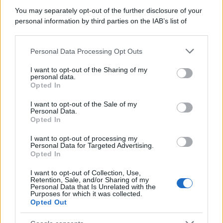
You may separately opt-out of the further disclosure of your
personal information by third parties on the IAB’s list of
downstream participants.
Personal Data Processing Opt Outs
This information may also be disclosed by us to third parties
on the IAB’s List of Downstream Participants that may further
I want to opt-out of the Sharing of my
disclose it to other third parties.
personal data.
Opted In
Please note that this website/app uses one or more Google
services and may gather and store information including but
I want to opt-out of the Sale of my
Personal Data.
not limited to your visit or usage behaviour. You may click to
Opted In
grant or deny consent to Google and its third-party tags to
use your data for below specified purposes in below Google
I want to opt-out of processing my
consent section.
Personal Data for Targeted Advertising.
Opted In
I want to opt-out of Collection, Use,
Retention, Sale, and/or Sharing of my
Personal Data that Is Unrelated with the
Purposes for which it was collected.
Opted Out