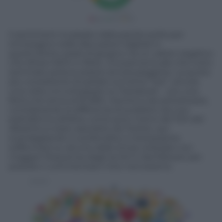
Il sentiment incassato dalla parola scelta per
immergerci nelle discussioni digitali in
quest’ultimo week di giugno, ha un valore negativo
che sfiora il 60% in Rete. Una percentuale che tutto
sommato poteva essere ancora peggiore. La quota
più consistente di parlato sul tema “taxi”, ancora
una volta, si è sviluppato su Facebook – con una
fetta che arriva al 61,08%, mentre è da sottolineare,
considerando la differenza di pubblico da una
piattaforma all’altra, come poco meno del 10% del
dibattito è stato assorbito da Twitter, qui
scandagliando in profondità, è interessante
soffermarsi su alcune delle emoji utilizzate con
maggior frequenza dagli iscritti e dai follower per
postare o commentare il loro nervosismo.