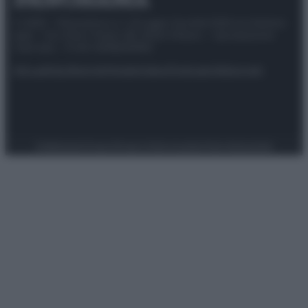
© 2025 – Panorama s.r.l. (Gruppo Società Editrice Italiana
spa) – Via Vittor Pisani 28, 20124 Milano – riproduzione
riservata – P.IVA 10518230965
Attualità
Lifestyle
Moda
Video
Podcast
Abbonati
Preferenze Privacy
Privacy Policy
Cookie Policy
Note legali