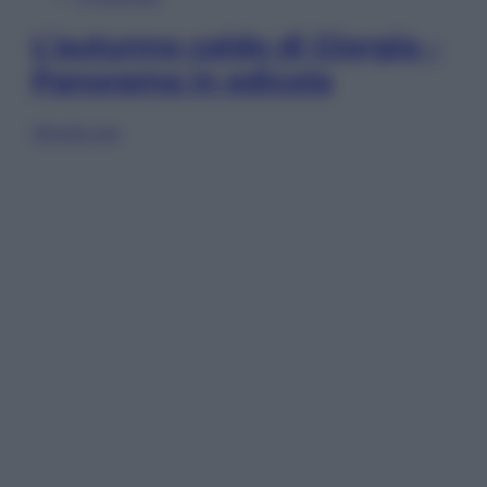
L’autunno caldo di Giorgia –
Panorama in edicola
Sfoglia ora