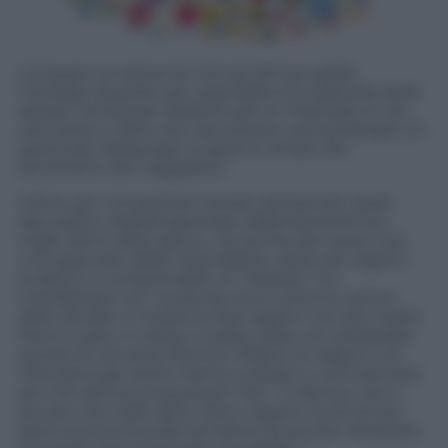
Compare ovviamente l’emoji del taxi giallo,
l’orologio da polso per segnalare la lunghezza delle
attese, l’emoji per telefono per le chiamate ai vari
call center e altre che raccontano, senza bisogno di
particolari didascalie, lo spettro ampio dei
sentimenti dei viaggiatori.
Infine, per completare l’analisi dell’ascolto delle
discussioni digitali generate dalla keyword taxi
negli ultimi sette giorni, ma anche per avere così
uno spaccato delle città italiane, dove per ragioni
evidenti e comprensibili, la “carestia” si è
manifestata con virulenza, ecco come la cartina
dello Stivale ci mostra le due regioni con più tweet.
Sono il Lazio, in testa, e subito dopo, la Lombardia,
quindi di converso Roma e Milano, le regioni e le
città dove gli utenti hanno tuittato e commentato
più che altrove la keyword “taxi”. A riprova, che è
qui più che nelle altre città e regioni, la struttura
socio-economica del territorio ha ancora necessità