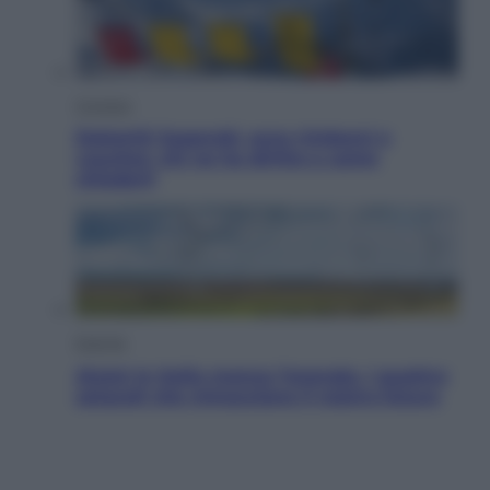
Cronaca
Dolomiti Superski, ecco rimborsi e
voucher: chi ne ha diritto e come
chiederli
Energia
Aiuto! In Italia manca l’energia. I quattro
ostacoli che minacciano il nostro futuro