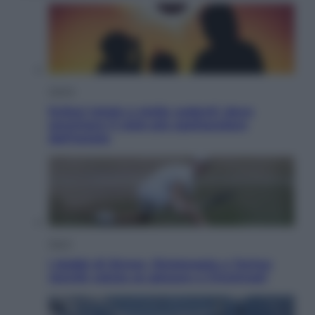
Viaggi
Eclissi totale e stelle cadenti: dove
ammirare il cielo più spettacolare
dell’estate
Sport
I dubbi di Sinner, fisioterapia a Torino:
Jannik valuta se giocare a Cincinnati