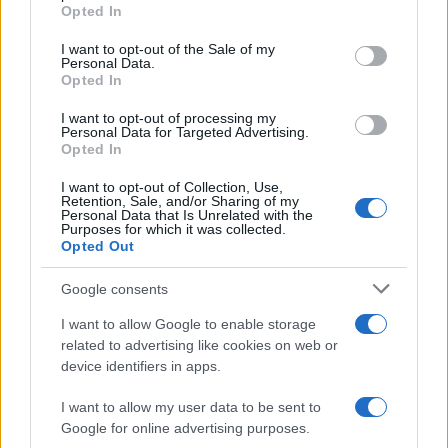
Opted In
Please note that this website/app uses one or more Google
services and may gather and store information including but
I want to opt-out of the Sale of my
Personal Data.
not limited to your visit or usage behaviour. You may click to
Opted In
grant or deny consent to Google and its third-party tags to
use your data for below specified purposes in below Google
I want to opt-out of processing my
consent section.
Personal Data for Targeted Advertising.
Opted In
I want to opt-out of Collection, Use,
Retention, Sale, and/or Sharing of my
Personal Data that Is Unrelated with the
Purposes for which it was collected.
Opted Out
Google consents
I want to allow Google to enable storage
related to advertising like cookies on web or
device identifiers in apps.
I want to allow my user data to be sent to
Google for online advertising purposes.