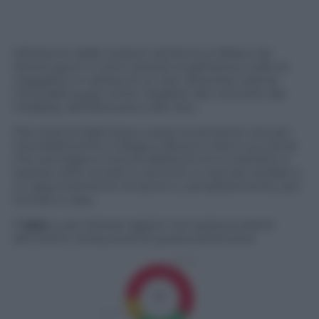
All’esterno delle stazioni da Roma a Milano da
diversi giorni ci sono oramai lunghissime code di
viaggiatori in attesa di un taxi, diventati oramai
introvabili quasi come i biglietti del concerto dei
Coldplay dell’altra sera a San Siro.
File interminabili dove cresce la tensione che poi
inevitabilmente si sfoga e sfocia in rete e sui social
che raccolgano tutta la rabbia di chi è costretto a
sostare sotto al sole in cerca di un taxi per andare a
un appuntamento di lavoro o, semplicemente, per
tornare a casa.
È
taxi,
e per diverse ragioni non poteva essere
altrimenti, la keyword di questa settimana.