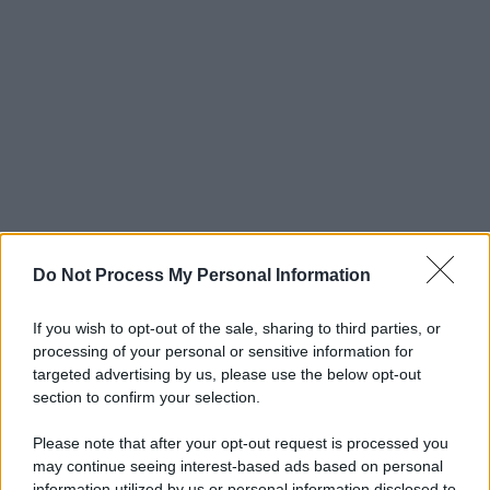
Do Not Process My Personal Information
If you wish to opt-out of the sale, sharing to third parties, or
processing of your personal or sensitive information for
targeted advertising by us, please use the below opt-out
section to confirm your selection.
Please note that after your opt-out request is processed you
may continue seeing interest-based ads based on personal
information utilized by us or personal information disclosed to