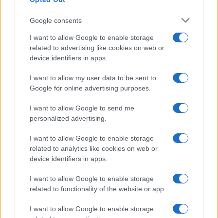
Google consents
I want to allow Google to enable storage
related to advertising like cookies on web or
device identifiers in apps.
I want to allow my user data to be sent to
Google for online advertising purposes.
I want to allow Google to send me
personalized advertising.
I want to allow Google to enable storage
related to analytics like cookies on web or
device identifiers in apps.
I want to allow Google to enable storage
related to functionality of the website or app.
I want to allow Google to enable storage