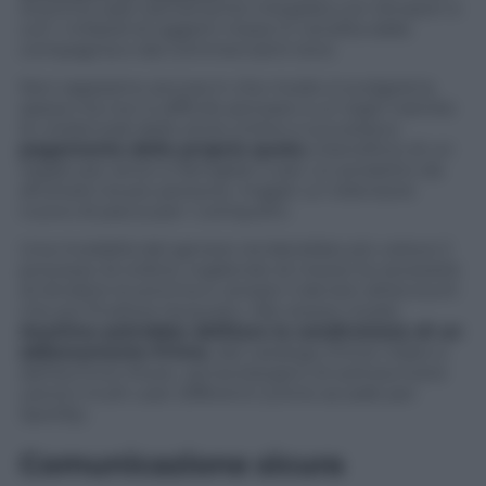
Anytime sarà nativamente integrata con Amazon e
con i miliardi di oggetti messi in vendita dalla
compagnia e dai commercianti terzi.
Non sappiamo ancora in che modo si svolgerà la
spesa ma non è difficile pensare a un login tramite
le credenziali dello store online e successivo
pagamento della propria quota
a beneficio di un
regalo per amici e famigliari o per un prodotto da
sfruttare tra più persone, magari un televisore
nuovo di pacca per i coinquilini.
Una modalità del genere renderebbe più veloce il
processo di ordine, togliendo di mezzo la necessità
di dividere la somma e versare il denaro all’account
che poi finalizza l’acquisto. Allo stesso modo,
Anytime potrebbe abilitare la condivisione di un
abbonamento Prime
, del catalogo Prime Video e
dell’archivio Music, senza bisogno di sottoscrivere
canoni multi-user differenti (come accade per
Spotify).
Comunicazione sicura