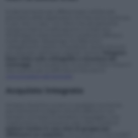
Evidentemente per differenziarsi nell’attuale
panorama delle applicazioni di chat serve qualcosa
in più. Non a caso, i tre client che attualmente
tengono banco si distinguono a modo loro:
WhatsApp è stata la prima e quella più diffusa a
livello globale, Messenger ha dalla sua il
collegamento diretto a Facebook, social network
più popolato dell’etere digitale mentre
Telegram
basa tutto sulla crittografia e sicurezza dei
messaggi
, una qualità per la quale è stata messa in
discussione per la difficoltà di tracciare le
comunicazioni dei terroristi
.
Acquisto integrato
Amazon Anytime, ovvero
in qualsiasi momento
,
permetterà di svolgere attività differenti non
sempre connesse al semplice messaggio. Una
caratteristica interessante sarà infatti quella di
potersi riunire in una chat di gruppo per
effettuare un acquisto
comunitario. In che modo?