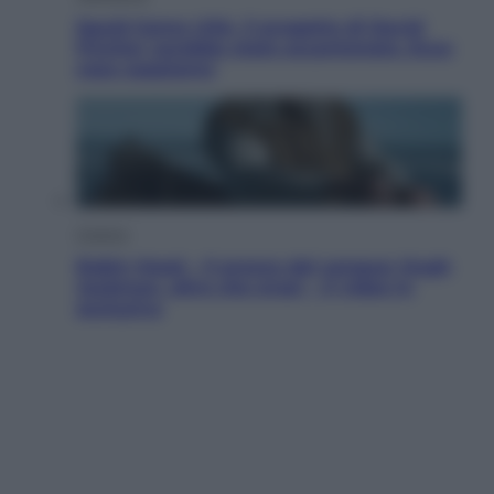
Squid Game USA, il progetto di David
Fincher sarebbe stato accantonato. Ecco
cosa sappiamo
Cinema
Robin Hood – Il prezzo del sangue: Hugh
Jackman, altro che eroe! – Il video in
esclusiva