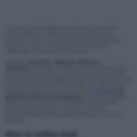
Un nuovo WhatsApp pensato per una serie di
utilizzi differenti, dalle chat tra amici a quelle
professionali per i colleghi, fino alla possibilità di
riunirsi
in una conversazione di gruppo per
effettuare un acquisto in comune.
Questa è
Anytime, l’app per iPhone e
Android
(ma anche computer e smartwatch) con
cui Amazon proverà a contrastare il dominio della
piattaforma di messaggi di proprietà Facebook, con
un lancio ancora non comunicato ma abbastanza
ufficioso
. Diversi siti online, tra cui
AFTV News
,
ne
parlano oramai con insistenza
, la multinazionale
leader dell’e-commerce starebbe effettuando
alcuni test interni per verificare il corretto
funzionamento del progetto, prima di un lancio
globale.
Non la solita chat