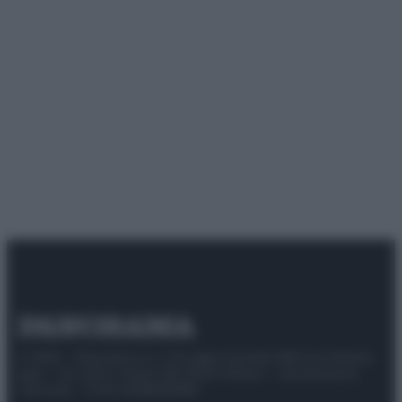
© 2025 – Panorama s.r.l. (Gruppo Società Editrice Italiana
spa) – Via Vittor Pisani 28, 20124 Milano – riproduzione
riservata – P.IVA 10518230965