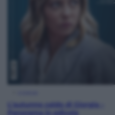
In Edicola
L’autunno caldo di Giorgia –
Panorama in edicola