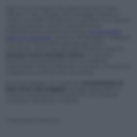
Nell’unica immagine (di copertina) che è stata
diffusa in rete, si legge
Dai messaggi di testo ai
video, connettiti con gli amici e gruppi in un istante.
L’app è gratuita, veloce e sempre sicura.
Probabilmente avremo anche qui
la crittografia
delle conversazioni
, come su WhatsApp e Telegram
ma con un focus particolari per gli utenti
enterprise, quelli cioè aziendali. Qualche mese fa
Amazon aveva lanciato
Chime
, un servizio
dedicato ai professionisti con cui chattare,
organizzare videoconferenze e riunioni, una sorta di
programma unificato per il business.
Anytime sarebbe un modo per
incrementare la
base d’uso del progetto
, ad oggi disponibile in
versione di prova per 30 giorni su iOS, Android,
computer Windows e macOS.
© Riproduzione Riservata