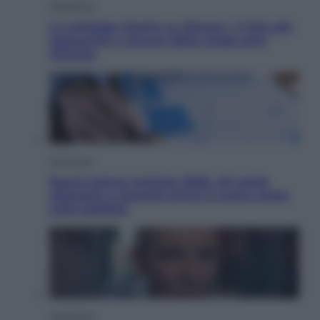
Televisione
Le schegge riporta su Disney+ il lato più
seducente e oscuro della moda anni
Ottanta
Economia
Nuovo bonus energia 2026, chi potrà
ottenerlo e quando arriva il nuovo aiuto
sulle bollette
Televisione