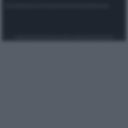
Attualità
Lifestyle
Moda
Video
Podcast
Abbonati
Preferenze Privacy
Privacy Policy
Cookie Policy
Note legali