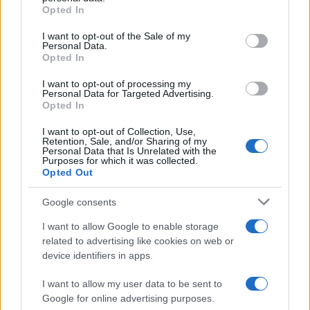
Opted In
Please note that this website/app uses one or more Google
services and may gather and store information including but
I want to opt-out of the Sale of my
Personal Data.
not limited to your visit or usage behaviour. You may click to
Opted In
grant or deny consent to Google and its third-party tags to
use your data for below specified purposes in below Google
I want to opt-out of processing my
consent section.
Personal Data for Targeted Advertising.
Opted In
I want to opt-out of Collection, Use,
Retention, Sale, and/or Sharing of my
Personal Data that Is Unrelated with the
Purposes for which it was collected.
Opted Out
Google consents
I want to allow Google to enable storage
related to advertising like cookies on web or
device identifiers in apps.
I want to allow my user data to be sent to
Google for online advertising purposes.