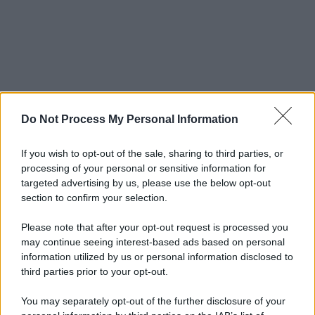
Do Not Process My Personal Information
If you wish to opt-out of the sale, sharing to third parties, or
processing of your personal or sensitive information for
targeted advertising by us, please use the below opt-out
section to confirm your selection.
Please note that after your opt-out request is processed you
may continue seeing interest-based ads based on personal
information utilized by us or personal information disclosed to
third parties prior to your opt-out.
You may separately opt-out of the further disclosure of your