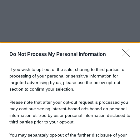
Do Not Process My Personal Information
If you wish to opt-out of the sale, sharing to third parties, or
processing of your personal or sensitive information for
targeted advertising by us, please use the below opt-out
section to confirm your selection.
Please note that after your opt-out request is processed you
may continue seeing interest-based ads based on personal
information utilized by us or personal information disclosed to
third parties prior to your opt-out.
You may separately opt-out of the further disclosure of your