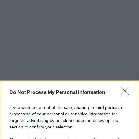
Do Not Process My Personal Information
If you wish to opt-out of the sale, sharing to third parties, or
processing of your personal or sensitive information for
targeted advertising by us, please use the below opt-out
section to confirm your selection.