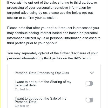
If you wish to opt-out of the sale, sharing to third parties, or
processing of your personal or sensitive information for
targeted advertising by us, please use the below opt-out
section to confirm your selection.
Please note that after your opt-out request is processed you
may continue seeing interest-based ads based on personal
information utilized by us or personal information disclosed to
third parties prior to your opt-out.
You may separately opt-out of the further disclosure of your
personal information by third parties on the IAB’s list of
downstream participants.
Personal Data Processing Opt Outs
This information may also be disclosed by us to third parties
on the IAB’s List of Downstream Participants that may further
I want to opt-out of the Sharing of my
disclose it to other third parties.
personal data.
Opted In
Please note that this website/app uses one or more Google
services and may gather and store information including but
I want to opt-out of the Sale of my
Personal Data.
not limited to your visit or usage behaviour. You may click to
Opted In
grant or deny consent to Google and its third-party tags to