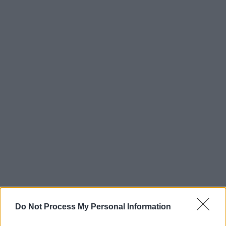
Do Not Process My Personal Information