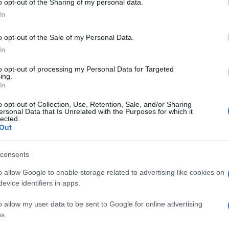
o opt-out of the Sharing of my personal data.
ogle consent section.
In
o opt-out of the Sale of my Personal Data.
In
to opt-out of processing my Personal Data for Targeted
ing.
In
o opt-out of Collection, Use, Retention, Sale, and/or Sharing
ersonal Data that Is Unrelated with the Purposes for which it
lected.
Out
consents
o allow Google to enable storage related to advertising like cookies on
evice identifiers in apps.
use. Tra le tante ce n’è una indiscutibile:
i Muse
sto tempo con un progetto sonoro, visivo e
o allow my user data to be sent to Google for online advertising
co e di ogni show c’è un pensiero forte, un’idea
s.
rativa.