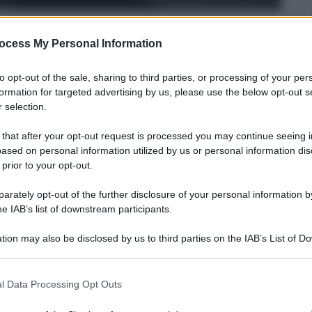
ocess My Personal Information
to opt-out of the sale, sharing to third parties, or processing of your per
formation for targeted advertising by us, please use the below opt-out s
 selection.
15
– Lettura: 2 minuti
 that after your opt-out request is processed you may continue seeing i
ased on personal information utilized by us or personal information dis
 prior to your opt-out.
rately opt-out of the further disclosure of your personal information by
he IAB’s list of downstream participants.
tion may also be disclosed by us to third parties on the IAB’s List of 
 that may further disclose it to other third parties.
nti preferite
 that this website/app uses one or more Google services and may gath
l Data Processing Opt Outs
and di Matthew Bellamy con un disco che
including but not limited to your visit or usage behaviour. You may click 
 to Google and its third-party tags to use your data for below specifi
uomo e tecnologia