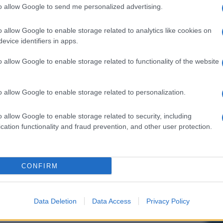
rto tra uomo e tecnologia, quella sofisticata dei
to allow Google to send me personalized advertising.
piscono e uccidono a distanza guidate da un
nte un concept album, ma le canzoni sono legate
o allow Google to enable storage related to analytics like cookies on
 viaggio dalla disperazione alla salvezza.
evice identifiers in apps.
 livelli alti: dall’intrigante funk rock di
Dead Inside
ballad dalle reminiscenze prog rock
. Non
o allow Google to enable storage related to functionality of the website
el campo dell’heavy rock che guarda verso i Queen
o allow Google to enable storage related to personalization.
ra una volta
sono stati abilissimi nel rimescolare
cente
. Il risultato finale è una rarità in quest’era di
on soddisfazione dall’inizio alla fine. Senza
o allow Google to enable storage related to security, including
cation functionality and fraud prevention, and other user protection.
CONFIRM
Data Deletion
Data Access
Privacy Policy