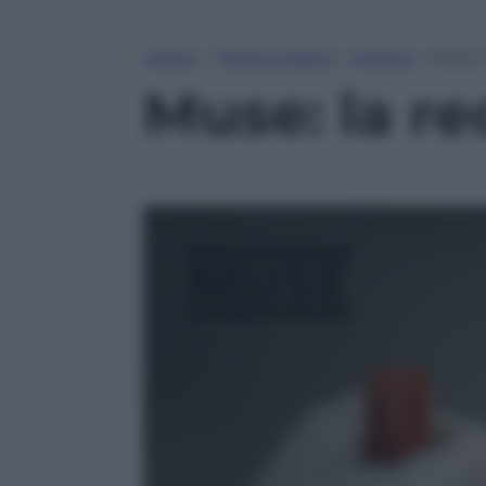
Home
»
Tempo Libero
»
Musica
»
Muse: 
Muse: la r