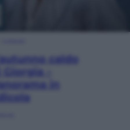
In Edicola
’autunno caldo
i Giorgia –
anorama in
dicola
lia ora