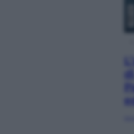
L
d
P
e
Sfog