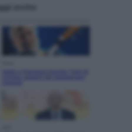
ggi anche
Musica
Addio a Francesco Guccini. l’arte di
scrivere canzoni che sembravano
romanzi
Sport