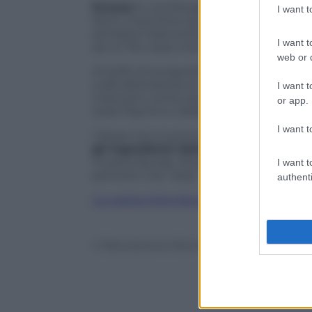
Drones
è una fotografia nitida del rappo
I want 
droni, macchine quasi perfette che col
semplice telecomando. Non è esattame
I want t
da un filo rosso che le tiene insieme. Un
web or d
A livello di songwriting l’album viaggia su
a alla delicatezza di
Aftermath
,
intensa 
I want t
mancano, come sempre, le incursioni n
or app.
(vedi
Psycho
e
Defector
).
I want t
I Muse non si sono reinventati, ma anco
gli ingredienti della loro formula vin
musica liquida:
Drones
si può ascoltare c
I want t
premere mai “skip”… Non è poco.
authenti
La nostra intervista a Matthew Bellamy
© Riproduzione Riservata