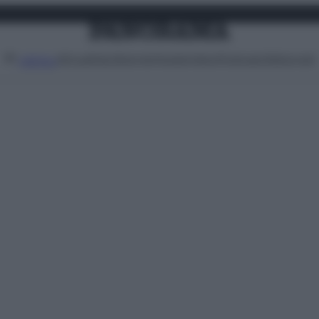
Attualità
Lifestyle
Moda
Video
Podcast
Abbonati
MENU