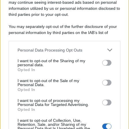
may continue seeing interest-based ads based on personal
information utilized by us or personal information disclosed to
third parties prior to your opt-out.
You may separately opt-out of the further disclosure of your
personal information by third parties on the IAB’s list of
downstream participants.
Personal Data Processing Opt Outs
This information may also be disclosed by us to third parties
on the IAB’s List of Downstream Participants that may further
I want to opt-out of the Sharing of my
disclose it to other third parties.
personal data.
Opted In
Please note that this website/app uses one or more Google
services and may gather and store information including but
I want to opt-out of the Sale of my
Personal Data.
not limited to your visit or usage behaviour. You may click to
Opted In
grant or deny consent to Google and its third-party tags to
use your data for below specified purposes in below Google
I want to opt-out of processing my
consent section.
Personal Data for Targeted Advertising.
Opted In
I want to opt-out of Collection, Use,
Retention, Sale, and/or Sharing of my
Personal Data that Is Unrelated with the