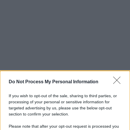
Do Not Process My Personal Information
If you wish to opt-out of the sale, sharing to third parties, or
processing of your personal or sensitive information for
targeted advertising by us, please use the below opt-out
section to confirm your selection.
Please note that after your opt-out request is processed you