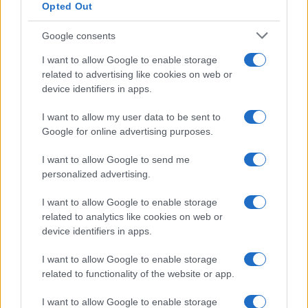
Opted Out
Google consents
I want to allow Google to enable storage
related to advertising like cookies on web or
device identifiers in apps.
I want to allow my user data to be sent to
Google for online advertising purposes.
I want to allow Google to send me
personalized advertising.
I want to allow Google to enable storage
related to analytics like cookies on web or
device identifiers in apps.
I want to allow Google to enable storage
related to functionality of the website or app.
I want to allow Google to enable storage