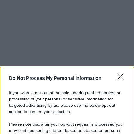
Do Not Process My Personal Information
If you wish to opt-out of the sale, sharing to third parties, or
processing of your personal or sensitive information for
targeted advertising by us, please use the below opt-out
section to confirm your selection.
Please note that after your opt-out request is processed you
may continue seeing interest-based ads based on personal