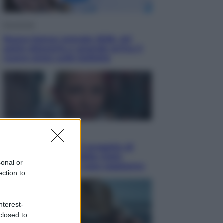
Economia
Nuovo bonus energia 2026, chi
potrà ottenerlo e quando arriva il
nuovo aiuto sulle bollette
Televisione
Squid Game USA, il progetto di
David Fincher sarebbe stato
sonal or
accantonato. Ecco cosa sappiamo
ection to
nterest-
closed to