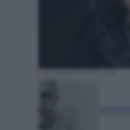
Ufficio Stampa/Foto di Nima Benati
Giovanni Ferr
19 Ottobre 2