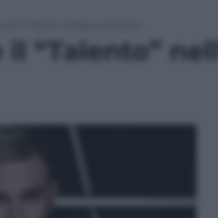
cos’è il “Talento” nell’epoca dei talent
 il “Talento” nel