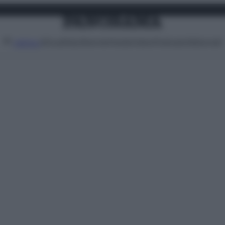
Attualità
Lifestyle
Moda
Video
Podcast
Abbonati
MENU