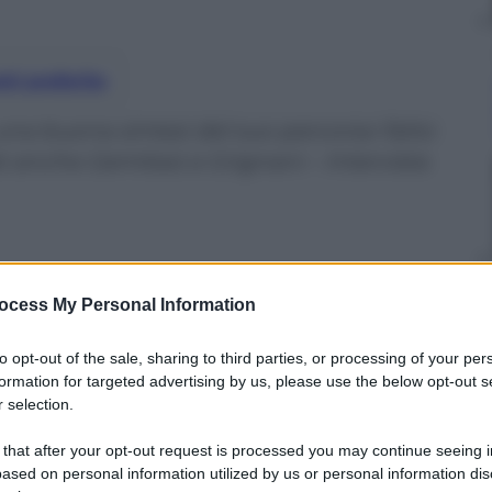
nti preferite
è una buona sintesi del suo percorso fatto
list anche Gemitaiz e Grignani – Intervista
ocess My Personal Information
to opt-out of the sale, sharing to third parties, or processing of your per
formation for targeted advertising by us, please use the below opt-out s
 selection.
 that after your opt-out request is processed you may continue seeing i
ased on personal information utilized by us or personal information dis