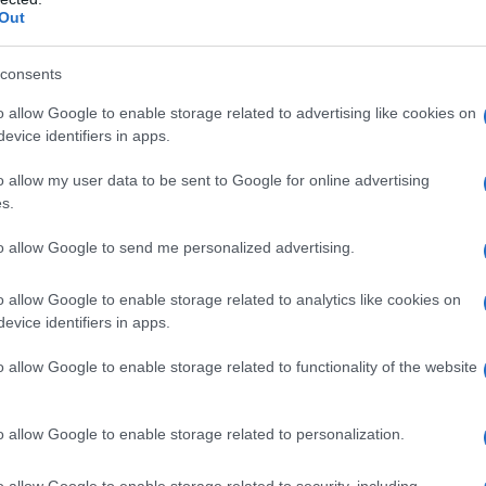
Out
consents
o allow Google to enable storage related to advertising like cookies on
evice identifiers in apps.
o allow my user data to be sent to Google for online advertising
s.
to allow Google to send me personalized advertising.
o allow Google to enable storage related to analytics like cookies on
evice identifiers in apps.
one, delle cose. Non mi piace stare fermo: amo
o allow Google to enable storage related to functionality of the website
ancora prima di Amici con una canzone chitarra e
ad altro.
nt, è più facile creare delle etichette per
o allow Google to enable storage related to personalization.
o allow Google to enable storage related to security, including