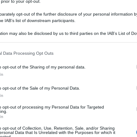
 prior to your opt-out.
rately opt-out of the further disclosure of your personal information by
he IAB’s list of downstream participants.
essione” nella sua carta d’identità. Ma fino a poco
 da tutti come Briga) era considerato un rapper.
ap scritti nei suoi viaggi in Danimarca a
tion may also be disclosed by us to third parties on the IAB’s List of 
inconia della partenza uscito con l’etichetta
 that may further disclose it to other third parties.
 l’etichetta che – per forza di cose – gli è stata
 ad Amici 14.
 that this website/app uses one or more Google services and may gath
l Data Processing Opt Outs
including but not limited to your visit or usage behaviour. You may click 
Talento”,
Briga è entrato ufficialmente a far
 to Google and its third-party tags to use your data for below specifi
isco (uscito lo scorso 7 ottobre per Sony Music)
o opt-out of the Sharing of my personal data.
ogle consent section.
” e a dirla tutta vi si discosta abbastanza.
In
In
pop avviene di continuo, canzone dopo canzone,
ntra di fatto nel mondo cantautorale
. “Il rap era il
o opt-out of the Sale of my Personal Data.
a più rapida alla musica”, ci ha raccontato.
In
to opt-out of processing my Personal Data for Targeted
ing.
In
o opt-out of Collection, Use, Retention, Sale, and/or Sharing
ersonal Data that Is Unrelated with the Purposes for which it
lected.