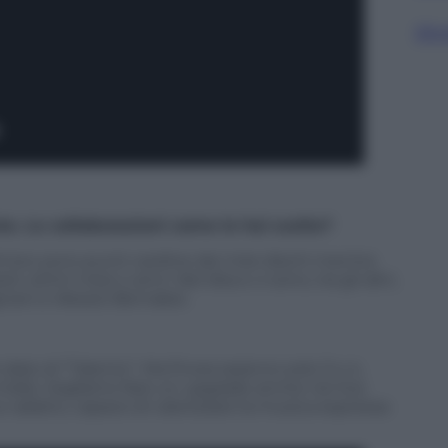
Sfog
e. Le collaborazioni come le hai scelte?
i loro sono punti cardine dei miei dischi mentre
i ultimi mesi o anni. Nel disco ci sono, tra gli altri,
nani e Alessio Bernabei.
ate di “Talento”. Ma finora saranno solo 3 o 4,
talia. Vogliamo fare un upgrade anche nei live.
adatto, capace di valorizzare la musica espressa