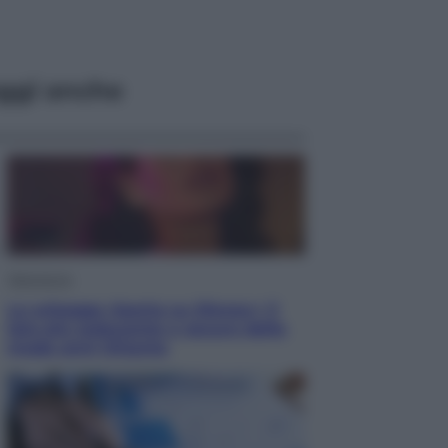
ggi anche
Televisione
Le schegge riporta su Disney+ il
lato più seducente e oscuro della
moda anni Ottanta