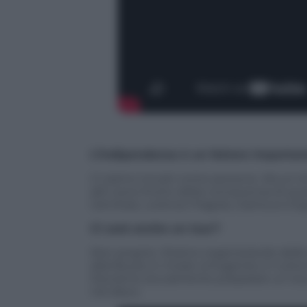
L’indipendenza è un fattore important
Ci siamo trovati come persone. Alcuni d
altri sono frutto della conoscenza di quest
Gemitaiz, Lorenzo Fragola, Gianluca Grig
Ci sarà anche un tour?
Non proprio. Stiamo organizzando delle d
distribuite in modo omogeneo in tutta I
Dovremo sicuramente preparare un tour 
nel disco.