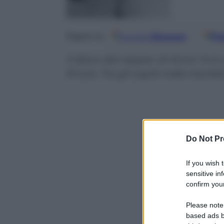
Google
Discover
Fo
Seguici su
Il disco del rapper di Amici 14 
finora. Tra gli ospiti nella track
Do Not Pr
If you wish 
sensitive in
confirm your
Please note
based ads b