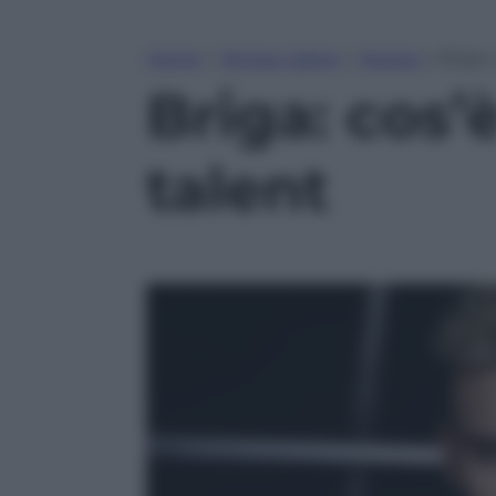
Home
»
Tempo Libero
»
Musica
»
Briga: 
Briga: cos’è
talent