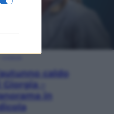
In Edicola
’autunno caldo
i Giorgia –
anorama in
dicola