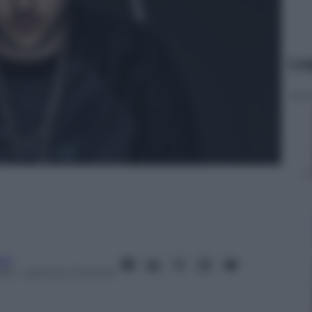
Le
ari
016
– Lettura: 3 minuti