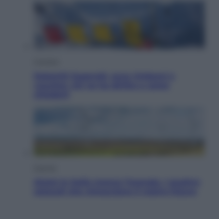
Cronaca
Dolomiti Superski, ecco rimborsi e
voucher: chi ne ha diritto e come
chiederli
Energia
Aiuto! In Italia manca l’energia. I quattro
ostacoli che minacciano il nostro futuro