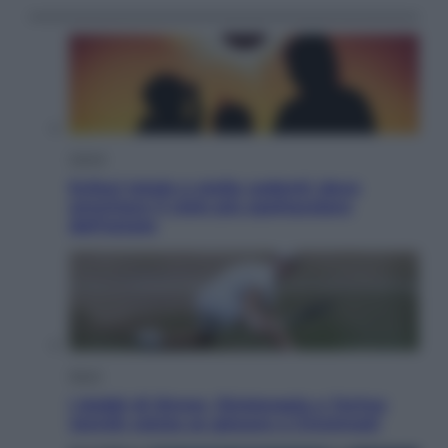
Viaggi
Eclissi totale e stelle cadenti: dove
ammirare il cielo più spettacolare
dell’estate
Sport
I dubbi di Sinner, fisioterapia a Torino:
Jannik valuta se giocare a Cincinnati