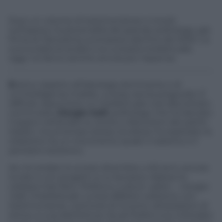
Esce un volume di testimonianze e ricordi
sull’opera e la personalità del grande politologo, già
firma di
Panorama
, scomparso alla fine del 2020. La
sua lucidità di analisi e la curiosità intellettuale,
oggi, ne fanno sentire ancora più l’assenza.
E
retico rispetto all’ideologia dominante e di
un’intelligenza mobile, curiosa, senza pregiudizi. È
difficile riassumere un intellettuale così sfaccettato
com’è stato
Giorgio Galli
; politologo che ha lasciato
il segno nell’analisi su storie e distorsioni dei partiti
italiani, ma al tempo stesso studioso ha esplorato la
relazione tra un movimento quale il nazismo e il
pensiero esoterico.
Se n’è andato lo scorso dicembre, a 92 anni, ancora
lucido e con progetti a cui lavorava. Adesso lo
celebra il bel libro
Politica e culture «altre» – Giorgio
Galli, l’intellettuale curioso
(Biblion edizioni), con
testimonianze, memorie di incontri, attestazioni di
stima, a cura dell’Istituto Studi Politici a lui intitolato