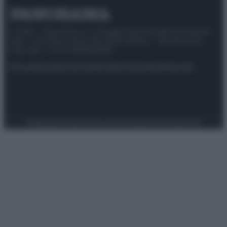
© 2025 – Panorama s.r.l. (Gruppo Società Editrice Italiana
spa) – Via Vittor Pisani 28, 20124 Milano – riproduzione
riservata – P.IVA 10518230965
Attualità
Lifestyle
Moda
Video
Podcast
Abbonati
Preferenze Privacy
Privacy Policy
Cookie Policy
Note legali