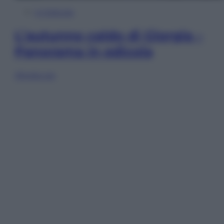
In Edicola
L’autunno caldo di Giorgia –
Panorama in edicola
Sfoglia ora