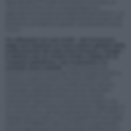
approfondiva in modo fulminante il concetto di
«corruzione che non è una patologia ma
rappresenta la struttura di gestione del potere (…) è
diventata una struttura sociale poiché la logica del
familismo amorale ha superato quella della cultura
civica».
Tra riflessioni sui suoi scritti – dal terrorismo
degli anni Settanta al nuovo potere globale delle
multinazionali del web come Amazon o Google –
si delinea così un ritratto vivido e fedele di un
«maestro poliedrico», con la passione e la
curiosità come metodo.
Tra gli attestati più
toccanti c’è di sicuro quello della moglie di Galli, la
critica e curatrice d’arte Francesca Pasini. Che
sottolinea l’interesse e le analisi recenti del suo
compagno dedicate all’«economia informale»,
come possibilità alternativa, anche a livello
individuale rispetto a un potere tecnologico che
ormai pervade
l’intera vita del pianeta. Aggiunge, in
un cortocircuito «ad alta espressività» che mette in
dialogo arte e politica: «Sono passati 500 anni dalla
nascita di Raffaello e gli occhi del suo autoritratto
ancora oggi pongono la domanda sull’idea di sé e