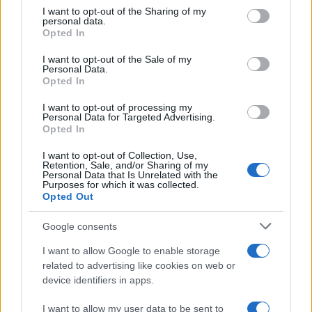
on the IAB’s List of Downstream Participants that may further
I want to opt-out of the Sharing of my
disclose it to other third parties.
personal data.
Opted In
Please note that this website/app uses one or more Google
services and may gather and store information including but
I want to opt-out of the Sale of my
Personal Data.
not limited to your visit or usage behaviour. You may click to
Opted In
grant or deny consent to Google and its third-party tags to
use your data for below specified purposes in below Google
I want to opt-out of processing my
consent section.
Personal Data for Targeted Advertising.
Opted In
I want to opt-out of Collection, Use,
Retention, Sale, and/or Sharing of my
Personal Data that Is Unrelated with the
Purposes for which it was collected.
Opted Out
Google consents
I want to allow Google to enable storage
related to advertising like cookies on web or
device identifiers in apps.
I want to allow my user data to be sent to