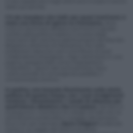
e che, soprattutto negli ultimi anni, è stato il centro
delle sue attività.
C’è da ricordare che Galli, per quasi trent’anni, è
stato una firma di spicco su
Panorama
,
dove
tutte le settimane affidava commenti e giudizi
sull’attualità politica italiana. E la serie degli
interventi del volume è aperta proprio da Maurizio
Belpietro, direttore di
Panorama
, che nella
prefazione riassume così il contributo di quel
collaboratore prestigioso: «Ogni settimana, in una
pagina, spiegava fatti come il bipolarismo
imperfetto, i giochi del centrosinistra, l’arco
costituzionale, le convergenze parallele, il
compromesso storico».
In pratica, una bussola illuminante sulla storia
politica di questo Paese, con i suoi rivolgimenti
continui, i bizantinismi, i cambi di alleanze per
quell’eterno obiettivo che è il potere.
Nel libro si
susseguono i contributi di colleghi di Galli che ne
sottolineano profondità e coraggio del pensiero.
Ecco che, per esempio,
Mario Caligiuri
evidenzia
come in un saggio del 2015 lo studioso