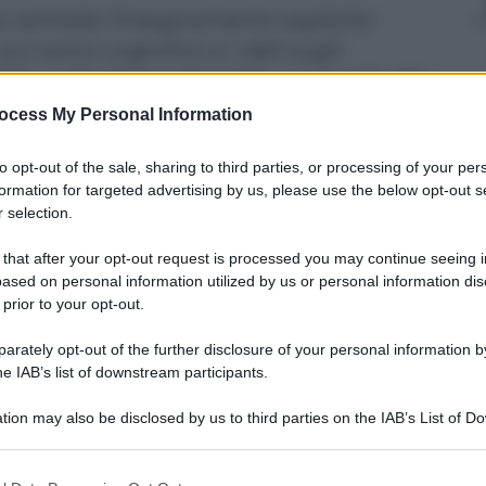
na centrale l’insegnamento esplicito
ul carico cognitivo e i dati sugli
to sulla lezione frontale e sul ruolo del
ocess My Personal Information
to opt-out of the sale, sharing to third parties, or processing of your per
formation for targeted advertising by us, please use the below opt-out s
 selection.
 that after your opt-out request is processed you may continue seeing i
ased on personal information utilized by us or personal information dis
 prior to your opt-out.
rately opt-out of the further disclosure of your personal information by
he IAB’s list of downstream participants.
tion may also be disclosed by us to third parties on the IAB’s List of 
 that may further disclose it to other third parties.
 that this website/app uses one or more Google services and may gath