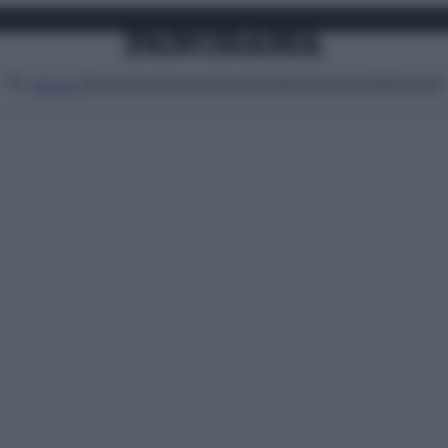
Attualità
Lifestyle
Moda
Video
Podcast
Abbonati
MENU