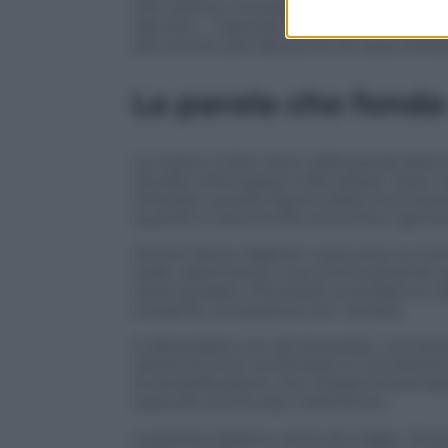
che orienta, ma solo colui che facilita. 
discreto – nascosto, anonimo? – che deve
dire anche solo dal punto di vista meto
La parola che fond
La nostra civiltà nasce dalla parola det
Socrate interrogava nelle piazze. Gesù
mitizzare queste figure; basta riconosc
quando è vera, fonda comunità e gener
Anche Dante Alighieri costruisce la Com
vede, sperimenta, ma continuamente as
viene guidato. Provando a sondare le var
moderne, la sostanza non cambia.
E allora basta con gli stereotipi: una l
stanza di muti, al contrario è una lezi
le semplificazioni, che chiede di prende
essendo strutturata nella forma.
La parola maestro viene da magis, “di più