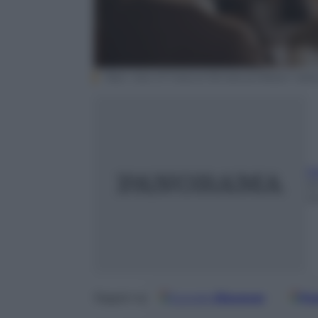
Rear view of mature female professor talkin
M
2
m
Google
Discover
Fo
Seguici su