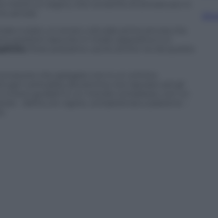
e mette un segno, che consente di arrivare più in
o arrivati.
Sfog
ntale è stato un errore culturale prima ancora che
ono posizioni assunte in modo oppositivo e si
licito
, forse possiamo uscire anche noi da questa
riconoscere che spiegare non è un crimine
 ogni verticalità, dovremmo non lasciare soli gli
 e invece guidarli in un mondo complesso, con un
 parola – detta con rigore, competenza e passione –
e.