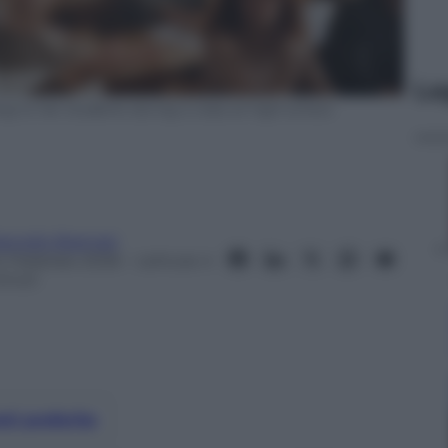
Le
g to her students during a class at high school.
arcello Bramati
4 Febbraio 2026
– Lettura: 4
inuti
nti preferite