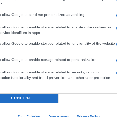
s.
esito pragmatico, nato anche dall’osservazione di
nsione rilevati da indagini internazionali come PISA.
to allow Google to send me personalized advertising.
 ritorno alla “vecchia scuola”, ma solamente
che che avevano messo all’angolo il modo di fare
 elargire, e dall’altra parte si sappia ricevere.
o allow Google to enable storage related to analytics like cookies on
evice identifiers in apps.
 forma, ma la qualità
o allow Google to enable storage related to functionality of the website
la scuola: il problema, semmai, è la lezione vuota,
o allow Google to enable storage related to personalization.
di parole stanche, senza passione, senza
o ciò.
o allow Google to enable storage related to security, including
er qualsiasi metodologia: anche un laboratorio può
cation functionality and fraud prevention, and other user protection.
ro di gruppo può diventare un modo elegante di
a lezione considerata immersiva o tecnologica può
ire la qualità di una lezione, ma la statura di chi la
CONFIRM
e sistematica della lezione frontale è stata anche
 docente. Se spiegare diventa sospetto, se la
te autoritaria, allora chi insegna non è più colui
Data Deletion
Data Access
Privacy Policy