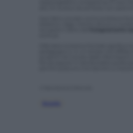
responsabilità e competenza. È colui ch
alto, fin là dove da soli forse non saremm
Aver fatto crociate contro la lezione fro
didattico. Oggi, mentre altrove si rived
recupera il valore dell’
insegnamento esp
stortura.
Difendere la lezione frontale significa 
pedagogico e, in un tempo che diffida di
studenti nel rumore delle informazioni
filo da seguire. E talvolta basta quella
perché qualcuno inizi davvero a crescer
© Riproduzione Riservata
Scuola