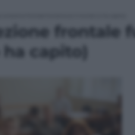
, la lezione frontale funziona (e il mondo lo ha capito)
lezione frontale 
 ha capito)