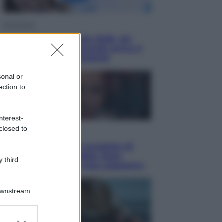
Economia
Nuovo bonus energia 2026, chi
potrà ottenerlo e quando arriva il
nuovo aiuto sulle bollette
sonal or
ection to
nterest-
closed to
Televisione
Squid Game USA, il progetto di
David Fincher sarebbe stato
 third
accantonato. Ecco cosa sappiamo
Downstream
er and store