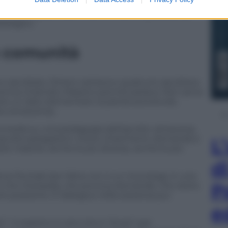
Che orrore: non più una guida, ma un regista
 quasi giustificare il fatto di avere qualcosa da
dologico.
a comunità
ta e ascoltata. Omero cantava e qualcuno ascoltava.
 veniva chiamato Maestro perché parlava. Non serve
ere un dato elementare: la parola autorevole,
a conoscenza.
media su una pedagogia dell’ascolto: attraversa,
colta spiegazioni, riceve chiarimenti, domanda e
L
ie materie, anche le più diverse, anche le più
d
ezione frontale ben fatta non è un monologo in una
P
one che interpella, che provoca domande, che stana
re posizione. È dialogica nella sostanza pur
e
”. Il maestro è colui che è “di più” per