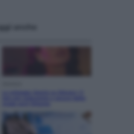
ggi anche
Televisione
Le schegge riporta su Disney+ il
lato più seducente e oscuro della
moda anni Ottanta