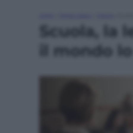
Home
»
Tempo Libero
»
Cultura
»
Scuola
Scuola, la 
il mondo lo