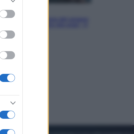
to grant or
ed purposes
Cinema
Robin Hood – Il prezzo del sangue:
Hugh Jackman, altro che eroe! – Il
video in esclusiva