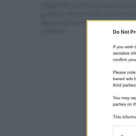
Dagli Stati Uniti alla Svezia tor
guidato dal docente. La ricerca s
apprendimenti riaprono il dibatti
maestro.
Do Not Pr
If you wish 
sensitive in
confirm your
Please note
based ads b
third parties
You may sepa
parties on t
This informa
Participants
Please note