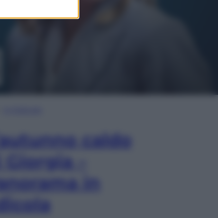
In Edicola
’autunno caldo
i Giorgia –
anorama in
dicola