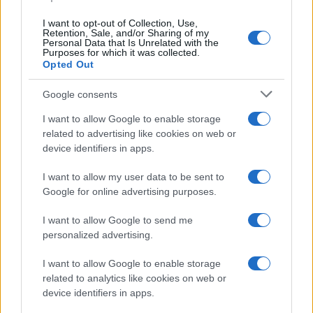
I want to opt-out of Collection, Use,
Retention, Sale, and/or Sharing of my
Personal Data that Is Unrelated with the
Purposes for which it was collected.
Opted Out
Google consents
I want to allow Google to enable storage
related to advertising like cookies on web or
device identifiers in apps.
I want to allow my user data to be sent to
Google for online advertising purposes.
I want to allow Google to send me
personalized advertising.
I want to allow Google to enable storage
related to analytics like cookies on web or
device identifiers in apps.