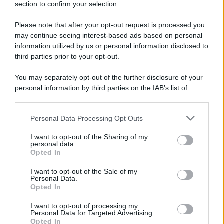
section to confirm your selection.
Please note that after your opt-out request is processed you
may continue seeing interest-based ads based on personal
information utilized by us or personal information disclosed to
third parties prior to your opt-out.
You may separately opt-out of the further disclosure of your
personal information by third parties on the IAB’s list of
downstream participants.
Personal Data Processing Opt Outs
This information may also be disclosed by us to third parties
on the IAB’s List of Downstream Participants that may further
I want to opt-out of the Sharing of my
disclose it to other third parties.
personal data.
Opted In
Please note that this website/app uses one or more Google
services and may gather and store information including but
I want to opt-out of the Sale of my
Personal Data.
not limited to your visit or usage behaviour. You may click to
Opted In
grant or deny consent to Google and its third-party tags to
use your data for below specified purposes in below Google
I want to opt-out of processing my
consent section.
Personal Data for Targeted Advertising.
Opted In