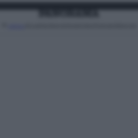
Attualità
Lifestyle
Moda
Video
Podcast
Abbonati
MENU