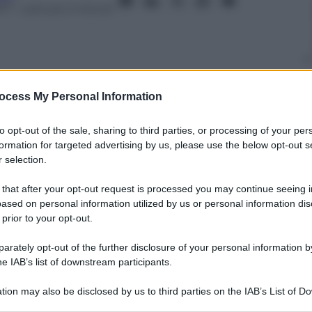
17
– Lettura: 2 minuti
ocess My Personal Information
nti preferite
dopo “Father and son” e “Little sister”,
to opt-out of the sale, sharing to third parties, or processing of your per
formation for targeted advertising by us, please use the below opt-out s
 selection.
 that after your opt-out request is processed you may continue seeing i
ased on personal information utilized by us or personal information dis
 prior to your opt-out.
rately opt-out of the further disclosure of your personal information by
he IAB’s list of downstream participants.
tion may also be disclosed by us to third parties on the IAB’s List of 
 that may further disclose it to other third parties.