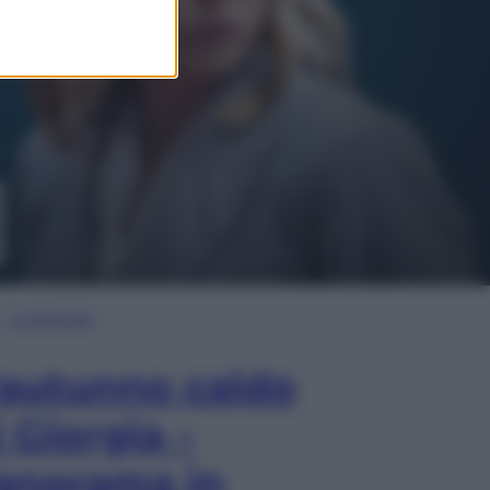
In Edicola
’autunno caldo
i Giorgia –
anorama in