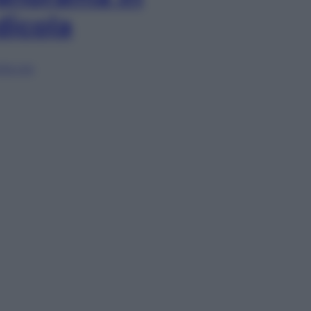
dicola
lia ora