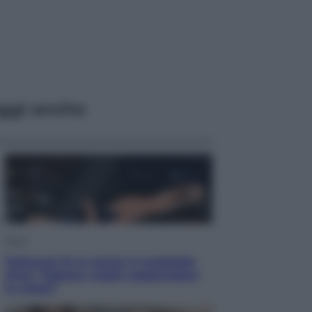
ggi anche
Sport
Pellacani fa la storia: 5 medaglie
d’oro “Adesso voglio raggiungere
le cinesi”