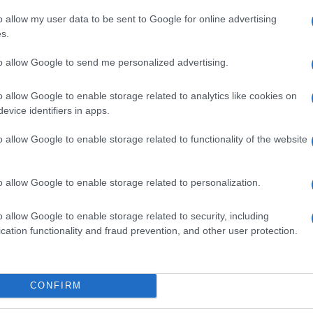
uito, quasi sempre davvero crudele, tra i sogni e la
o allow my user data to be sent to Google for online advertising
s.
no essere
“, da questa considerazione è nata la
on tempesta
ed è nato Ryota. “Tutti noi ci misuriamo,
to allow Google to send me personalized advertising.
ifficile aspirazione:
diventare gli adulti che, da
are
“, dice Kore-eda Hirokazu. “Qualcuno ce la fa,
a fa, come Ryota, ma lotta ugualmente: continua a
o allow Google to enable storage related to analytics like cookies on
nto lontana possa essere dal futuro che aveva
evice identifiers in apps.
o allow Google to enable storage related to functionality of the website
o di
Ritratto di famiglia con tempesta
:
okazu : estratto del film
o allow Google to enable storage related to personalization.
o allow Google to enable storage related to security, including
cation functionality and fraud prevention, and other user protection.
CONFIRM