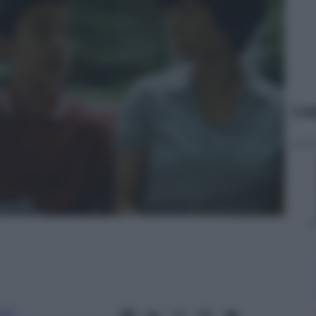
Le
oni