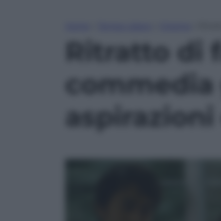
Home
»
Tempo Libero
»
Cinema
»
Ritra
Ritratto di
commedia 
aspirazioni