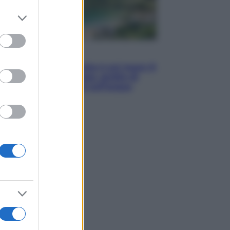
er and store
to grant or
ed purposes
Viaggi
La Thailandia segreta è sul mare: 8
luoghi tra delfini rosa, grotte di
smeraldo e villaggi sull’acqua