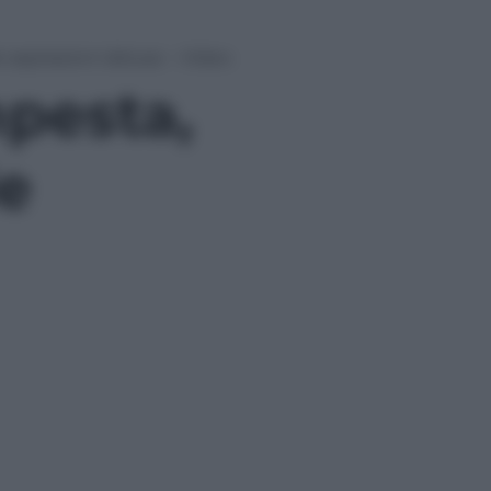
 aspirazioni deluse – Video
mpesta,
e