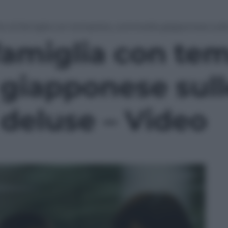
tto di famiglia con tempesta, commedia giapponese sulle
 famiglia con te
giapponese sull
 deluse – Video