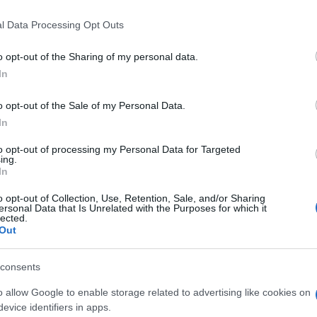
 that this website/app uses one or more Google services and may gath
l Data Processing Opt Outs
including but not limited to your visit or usage behaviour. You may click 
 to Google and its third-party tags to use your data for below specifi
o opt-out of the Sharing of my personal data.
ogle consent section.
In
regista e sceneggiatura giapponese
Kore-eda
o opt-out of the Sale of my Personal Data.
ia con tempesta
, commedia spruzzata di
In
 Tucker Film.
enti di sempre
to opt-out of processing my Personal Data for Targeted
ing.
antiche più belle
In
o opt-out of Collection, Use, Retention, Sale, and/or Sharing
roshi
, l’ironico attore di
Thermae Romae
(2012) di
ersonal Data that Is Unrelated with the Purposes for which it
te dalla spavalda goffaggine: promessa (non
lected.
’azzardo, investigatore privato per tenersi a galla,
Out
che ha esaurito le ingentissime scorte di fiducia,
zawa Taiyo
) che conosce poco, figlio fragile di
gnata (
Kiki “Signora Toku” Kilin
). Basterà una
consents
migliari obbligati a condividere gli stessi metri
o allow Google to enable storage related to advertising like cookies on
igoli del presente e, soprattutto, del futuro?
evice identifiers in apps.