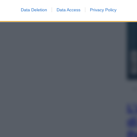
Data Deletion
Data Access
Privacy Policy
L
d
P