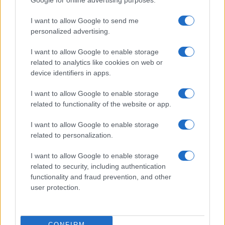
Google for online advertising purposes.
I want to allow Google to send me
personalized advertising.
I want to allow Google to enable storage
related to analytics like cookies on web or
device identifiers in apps.
I want to allow Google to enable storage
related to functionality of the website or app.
I want to allow Google to enable storage
related to personalization.
I want to allow Google to enable storage
related to security, including authentication
functionality and fraud prevention, and other
user protection.
CONFIRM