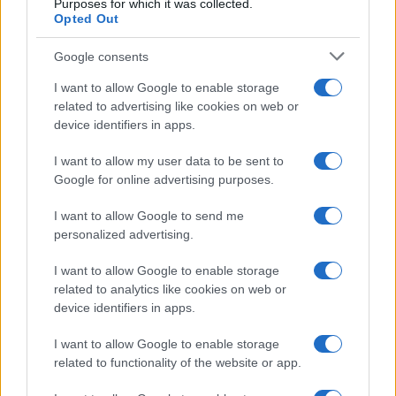
Purposes for which it was collected.
Opted Out
Google consents
I want to allow Google to enable storage
related to advertising like cookies on web or
device identifiers in apps.
I want to allow my user data to be sent to
Google for online advertising purposes.
I want to allow Google to send me
personalized advertising.
I want to allow Google to enable storage
related to analytics like cookies on web or
device identifiers in apps.
I want to allow Google to enable storage
related to functionality of the website or app.