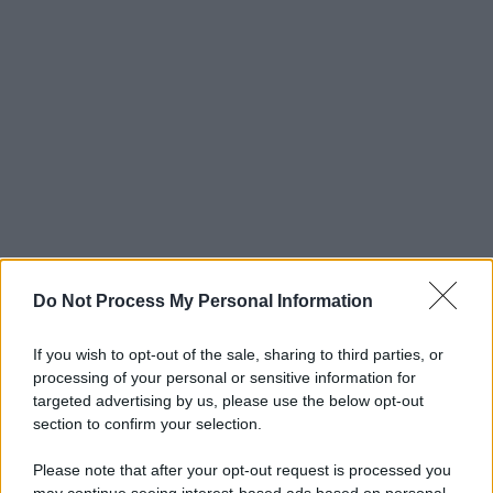
Do Not Process My Personal Information
If you wish to opt-out of the sale, sharing to third parties, or
processing of your personal or sensitive information for
targeted advertising by us, please use the below opt-out
section to confirm your selection.
Please note that after your opt-out request is processed you