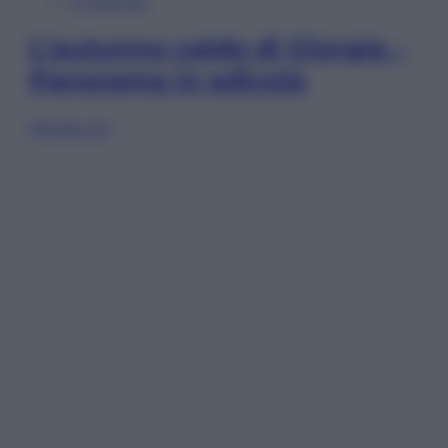
In Edicola
L’autunno caldo di Giorgia –
Panorama in edicola
Sfoglia ora