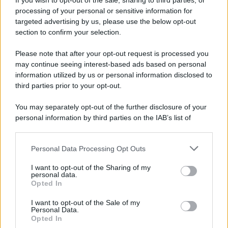
If you wish to opt-out of the sale, sharing to third parties, or
processing of your personal or sensitive information for
targeted advertising by us, please use the below opt-out
section to confirm your selection.
Please note that after your opt-out request is processed you
may continue seeing interest-based ads based on personal
information utilized by us or personal information disclosed to
third parties prior to your opt-out.
You may separately opt-out of the further disclosure of your
personal information by third parties on the IAB’s list of
downstream participants.
Personal Data Processing Opt Outs
This information may also be disclosed by us to third parties
on the IAB’s List of Downstream Participants that may further
I want to opt-out of the Sharing of my
disclose it to other third parties.
personal data.
Opted In
Please note that this website/app uses one or more Google
services and may gather and store information including but
I want to opt-out of the Sale of my
Personal Data.
not limited to your visit or usage behaviour. You may click to
Opted In
grant or deny consent to Google and its third-party tags to