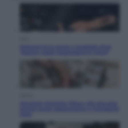
Sport
Pellacani fa la storia: 5 medaglie d’oro
“Adesso voglio raggiungere le cinesi”
Lifestyle
Dal blush Charlotte Tilbury alle tote bag:
perché ormai collezioniamo e rivendiamo
tutto