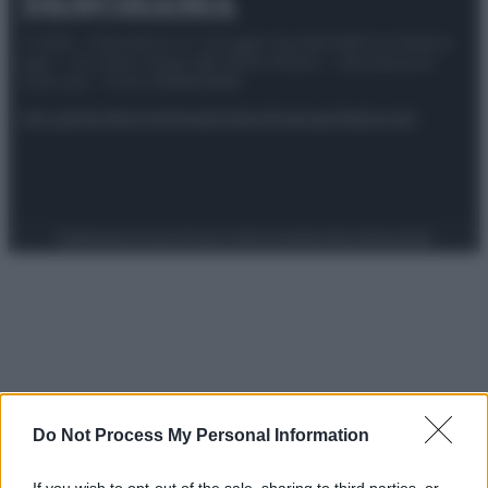
© 2025 – Panorama s.r.l. (Gruppo Società Editrice Italiana
spa) – Via Vittor Pisani 28, 20124 Milano – riproduzione
riservata – P.IVA 10518230965
Attualità
Lifestyle
Moda
Video
Podcast
Abbonati
Preferenze Privacy
Privacy Policy
Cookie Policy
Note legali
Do Not Process My Personal Information