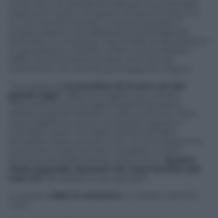
vicolo cieco: lei desiderava allevare la sua famiglia
insieme al marito nel paesino di Santa Cecilia, ma
lui non era intenzionato a mettere da parte il
proprio sogno e così abbandonò la famiglia per
diventare un musicista. Tramandato di generazione
in generazione, il divieto di fare musica stabilito
dalla trisnonna Mamá Imelda viene ancora
mantenuto con severità, purtroppo per Miguel.
“
Coco
parla di
un bambino di 12 anni con dei
grandi sogni
“, afferma il regista Lee Unkrich.
“Racconta di una famiglia di grandi lavoratori,
dotata di grandi tradizioni e piena d’amore. Ma la
cosa migliore di Coco è che questo ragazzino
potrebbe essere mio figlio. Questa famiglia
potrebbe vivere accanto a noi. La nonna dolce ma
severa che insiste per farvi mangiare un altro
boccone potrebbe essere vostra nonna.
Questa
storia possiede elementi che sono familiari per
tutti noi
. Per questo è così speciale”.
In questo
video in esclusiva
un estratto del film
Coco
: