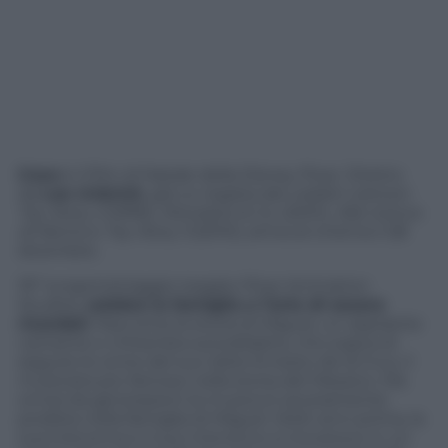
Coco
è il film di Natale della Disney Pixar. Diretto
da
Lee Unkrich
, già co-regista dei celebri cartoon
Toy Story 2
(1999),
Monsters & Co.
(2001),
Alla ricerca
di Nemo
e
Toy Story 3
(2010), arriva al cinema il 28
dicembre.
19º lungometraggio targato Pixar Animation
Studios,
celebra la famiglia e l’arte di essere
ricordati
. Racconta la storia di Miguel, un aspirante
cantante e chitarrista autodidatta, che sogna di
seguire le orme del suo idolo Ernesto de la Cruz, il
musicista più famoso nella storia del Messico. Ma
ormai da generazioni la musica è severamente
proibita nella famiglia di Miguel. Molti anni prima, la
sua trisnonna e il suo trisnonno si trovarono in un