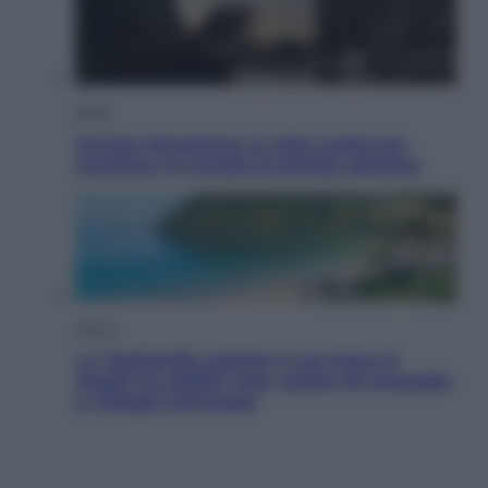
Esteri
Perché Hiroshima: la città scelta per
mostrare al mondo la bomba atomica
Viaggi
La Thailandia segreta è sul mare: 8
luoghi tra delfini rosa, grotte di smeraldo
e villaggi sull’acqua