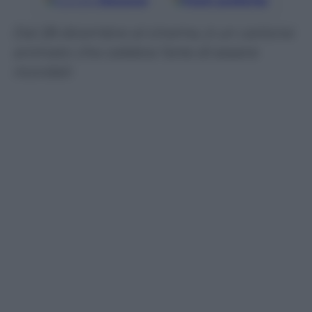
Google
Discover
Fonti preferite
Dal 28 dicembre al cinema, è un cartone
animato che celebra l’arte di essere
ricordati