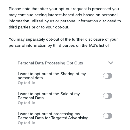
Please note that after your opt-out request is processed you
may continue seeing interest-based ads based on personal
information utilized by us or personal information disclosed to
third parties prior to your opt-out.
You may separately opt-out of the further disclosure of your
personal information by third parties on the IAB’s list of
downstream participants.
Personal Data Processing Opt Outs
This information may also be disclosed by us to third parties
on the IAB’s List of Downstream Participants that may further
I want to opt-out of the Sharing of my
disclose it to other third parties.
personal data.
Opted In
Please note that this website/app uses one or more Google
services and may gather and store information including but
I want to opt-out of the Sale of my
Personal Data.
not limited to your visit or usage behaviour. You may click to
Opted In
grant or deny consent to Google and its third-party tags to
use your data for below specified purposes in below Google
I want to opt-out of processing my
consent section.
Personal Data for Targeted Advertising.
Opted In