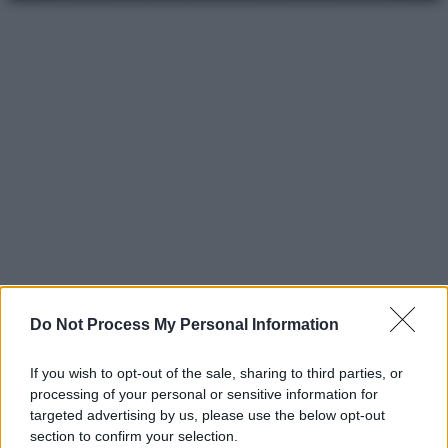
Do Not Process My Personal Information
If you wish to opt-out of the sale, sharing to third parties, or
processing of your personal or sensitive information for
targeted advertising by us, please use the below opt-out
section to confirm your selection.