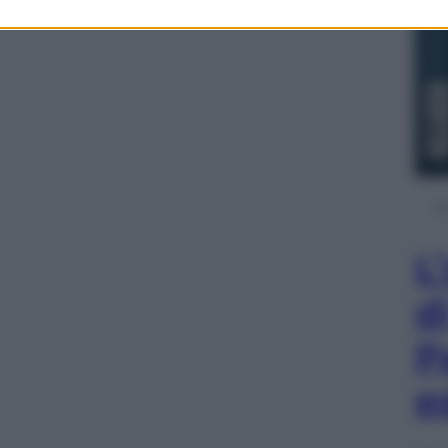
L
d
P
e