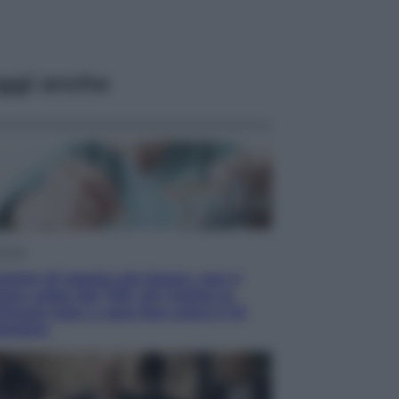
ggi anche
omia
sione di agosto più bassa, non è
re colpa del 730: chi rischia la
tenuta Inps e cosa fare entro il 15
tembre