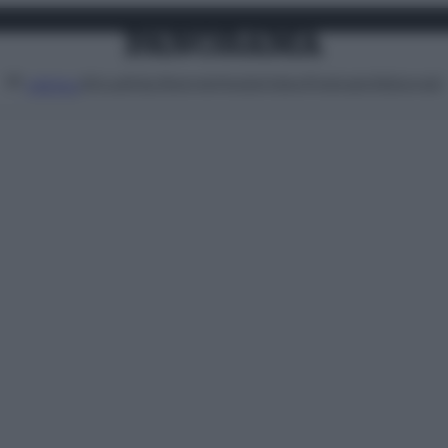
Attualità
Lifestyle
Moda
Video
Podcast
Abbonati
MENU