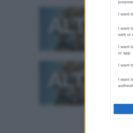
purpose
I want 
I want t
web or d
I want t
or app.
I want t
I want t
authenti