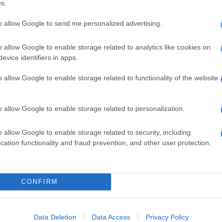
s.
to allow Google to send me personalized advertising.
Altrove
Best Altrove 2025 – Il podio
o allow Google to enable storage related to analytics like cookies on
evice identifiers in apps.
ASCOLTA EPISODIO
o allow Google to enable storage related to functionality of the website
o allow Google to enable storage related to personalization.
Altrove
Best Altrove 2025 – Seconda
o allow Google to enable storage related to security, including
puntata
cation functionality and fraud prevention, and other user protection.
ASCOLTA EPISODIO
CONFIRM
1
2
3
…
Data Deletion
Data Access
Privacy Policy