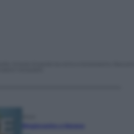
llo. Itinerari di parole tra vicino e lontanissimo. Racconti
vasioni necessarie.
Altrove
Ringiovanire a Merano