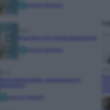
ASCOLTA EPISODIO
Le
Altrove
Cosa fare con i voli di quest’estate
ASCOLTA EPISODIO
Econ
Altrove
Pen
Verso Samarcanda, un’avventura in
semp
Uzbekistan
trat
set
ASCOLTA EPISODIO