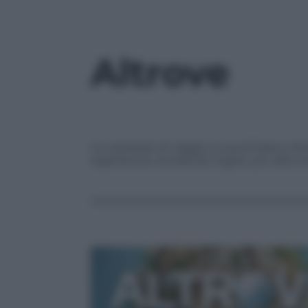
Altrove
Un podcast di viaggi a cura di Marco More
esperienze, tendenze, fughe, più altre e