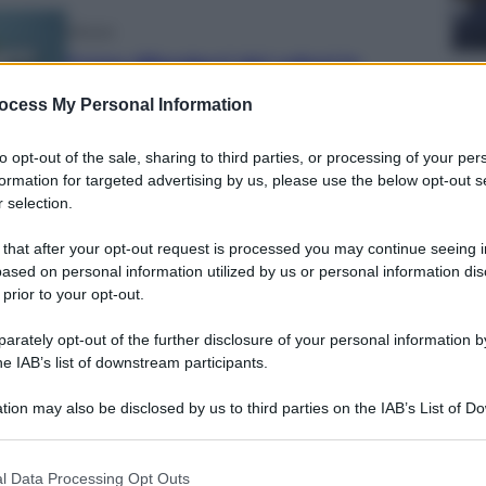
Altrove
Come difendersi dai cafoni in
Sport
viaggio
ocess My Personal Information
La g
chi 
ASCOLTA EPISODIO
to opt-out of the sale, sharing to third parties, or processing of your per
formation for targeted advertising by us, please use the below opt-out s
 selection.
Altrove
 that after your opt-out request is processed you may continue seeing i
ased on personal information utilized by us or personal information dis
Alla ricerca dell’elisir di lunga vita
Vino 
 prior to your opt-out.
Piz
ASCOLTA EPISODIO
rately opt-out of the further disclosure of your personal information by
tav
he IAB’s list of downstream participants.
tion may also be disclosed by us to third parties on the IAB’s List of 
Altrove
 that may further disclose it to other third parties.
Dove andare in vacanza questa
 that this website/app uses one or more Google services and may gath
l Data Processing Opt Outs
primavera