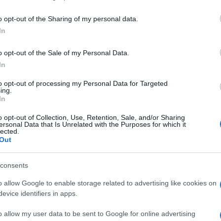
including but not limited to your visit or usage behaviour. You may click 
Ester
 to Google and its third-party tags to use your data for below specifi
o opt-out of the Sharing of my personal data.
ASCOLTA EPISODIO
ogle consent section.
Pak
In
vers
pre
o opt-out of the Sale of my Personal Data.
rove
In
 flexploring, il viaggio flessibile che fa
to opt-out of processing my Personal Data for Targeted
sparmiare
ing.
In
ASCOLTA EPISODIO
o opt-out of Collection, Use, Retention, Sale, and/or Sharing
ersonal Data that Is Unrelated with the Purposes for which it
lected.
Out
Altrove
consents
Dove andremo nel 2026
o allow Google to enable storage related to advertising like cookies on
evice identifiers in apps.
ASCOLTA EPISODIO
o allow my user data to be sent to Google for online advertising