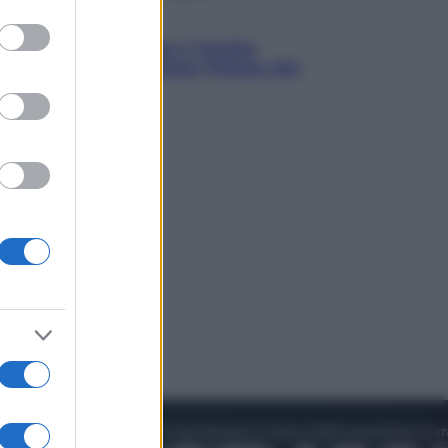
to grant or
i
ed purposes
istan, Arabia Saudita e Turchia
o un patto di sicurezza: l’intesa che
occupa Israele