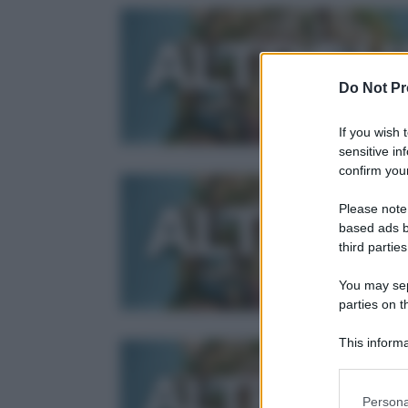
Do Not Pr
If you wish 
sensitive in
confirm your
Please note
based ads b
third parties
You may sepa
parties on t
This informa
Participants
Please note
Persona