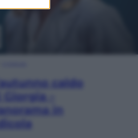
In Edicola
’autunno caldo
i Giorgia –
anorama in
dicola