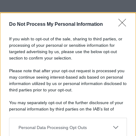
Do Not Process My Personal Information
If you wish to opt-out of the sale, sharing to third parties, or
processing of your personal or sensitive information for
targeted advertising by us, please use the below opt-out
section to confirm your selection.
Please note that after your opt-out request is processed you
may continue seeing interest-based ads based on personal
information utilized by us or personal information disclosed to
third parties prior to your opt-out.
You may separately opt-out of the further disclosure of your
personal information by third parties on the IAB’s list of
downstream participants.
Personal Data Processing Opt Outs
This information may also be disclosed by us to third parties
on the IAB’s List of Downstream Participants that may further