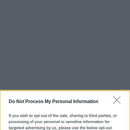
Do Not Process My Personal Information
If you wish to opt-out of the sale, sharing to third parties, or
processing of your personal or sensitive information for
targeted advertising by us, please use the below opt-out