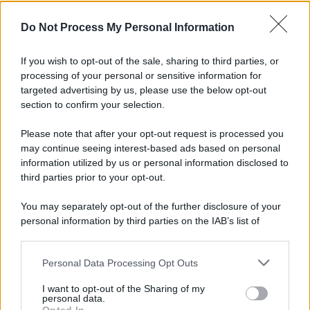
Do Not Process My Personal Information
If you wish to opt-out of the sale, sharing to third parties, or
processing of your personal or sensitive information for
targeted advertising by us, please use the below opt-out
section to confirm your selection.
Please note that after your opt-out request is processed you
may continue seeing interest-based ads based on personal
information utilized by us or personal information disclosed to
third parties prior to your opt-out.
You may separately opt-out of the further disclosure of your
personal information by third parties on the IAB’s list of
downstream participants.
Personal Data Processing Opt Outs
This information may also be disclosed by us to third parties
on the IAB’s List of Downstream Participants that may further
I want to opt-out of the Sharing of my
disclose it to other third parties.
personal data.