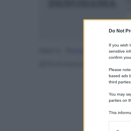
7
m
Do Not Pr
If you wish 
Google
Discover
Fo
Seguici su
sensitive in
confirm your
65,1% di share per il festival
Please note
based ads b
third parties
You may sepa
parties on t
This informa
Participants
Please note