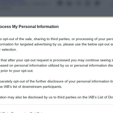
 Febbraio 2024
– Lettura: 1
inuto
ocess My Personal Information
to opt-out of the sale, sharing to third parties, or processing of your per
nti preferite
formation for targeted advertising by us, please use the below opt-out s
 selection.
 that after your opt-out request is processed you may continue seeing i
ased on personal information utilized by us or personal information dis
 prior to your opt-out.
rately opt-out of the further disclosure of your personal information by
he IAB’s list of downstream participants.
tion may also be disclosed by us to third parties on the IAB’s List of 
 that may further disclose it to other third parties.
 that this website/app uses one or more Google services and may gath