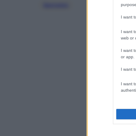
purpose
Sanremo
I want 
I want t
web or d
I want t
or app.
I want t
I want t
authenti