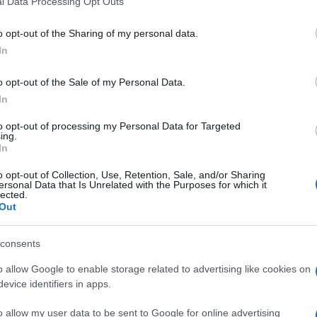
l Data Processing Opt Outs
including but not limited to your visit or usage behaviour. You may click 
 to Google and its third-party tags to use your data for below specifi
o opt-out of the Sharing of my personal data.
ogle consent section.
In
o opt-out of the Sale of my Personal Data.
estival di Sanremo che supera i numeri record dello
In
e che ha dell’incredibile. In pratica due televisori
o e diretto da Amadeus.
to opt-out of processing my Personal Data for Targeted
ing.
In
1:25 alle 23:31) gli spettatori sono stati 15.075.000
econda parte (dalle 23:34 alle 01:59) gli spettatori
o opt-out of Collection, Use, Retention, Sale, and/or Sharing
85% di share. Sanremo Start, dalle 20:44 alle 21:19,
ersonal Data that Is Unrelated with the Purposes for which it
1.11% di share.
lected.
Out
 SANREMO 2024
consents
o allow Google to enable storage related to advertising like cookies on
evice identifiers in apps.
o allow my user data to be sent to Google for online advertising