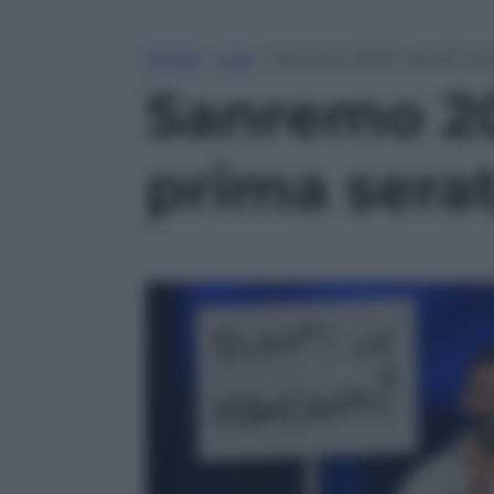
Home
»
Live
»
Sanremo 2024: ascolti rec
Sanremo 202
prima sera