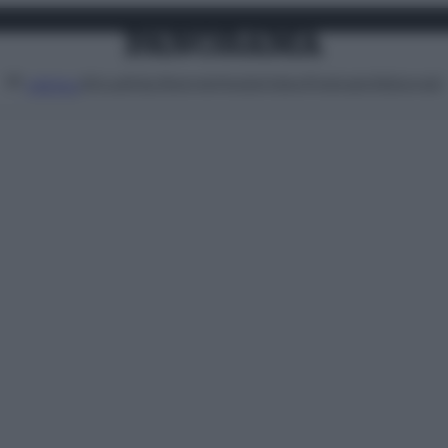
Attualità
Lifestyle
Moda
Video
Podcast
Abbonati
MENU