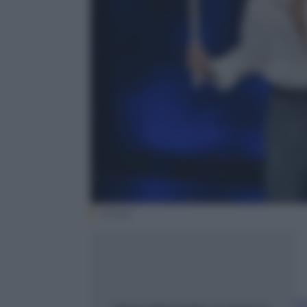
(Ansa)
A