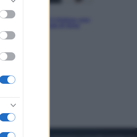
to grant or
ed purposes
Sport
La Juventus batte il Chelsea: cosa
ha detto l’amichevole di Hong
Kong