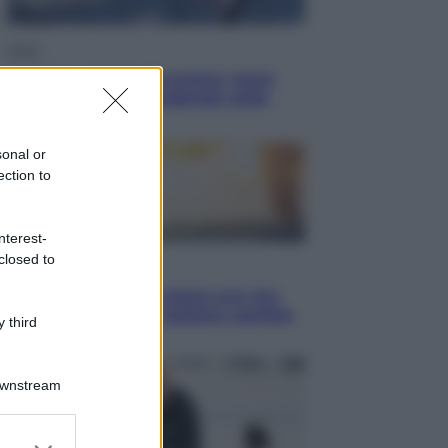
Esteri
La Corea del Nord avanza verso
Sud: cosa sta succedendo nella
DMZ
sonal or
ection to
nterest-
closed to
Economia
Vendemmia 2026, meno uva ma
più qualità: il vino italiano cambia
 third
strategia
Downstream
er and store