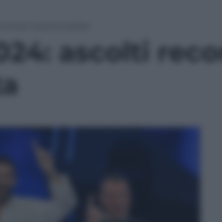
ord per la prima serata
4: ascolti recor
ta