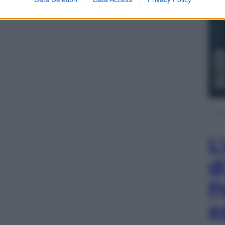
L
d
P
e