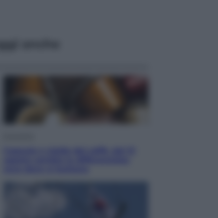
ggi anche
Economia
Capsule e cialde del caffè, dal 12
agosto cambia la differenziata:
ecco dove si buttano