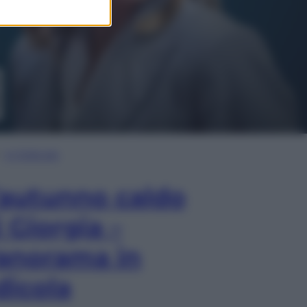
In Edicola
’autunno caldo
i Giorgia –
anorama in
dicola