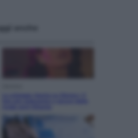
ggi anche
Televisione
Le schegge riporta su Disney+ il
lato più seducente e oscuro della
moda anni Ottanta