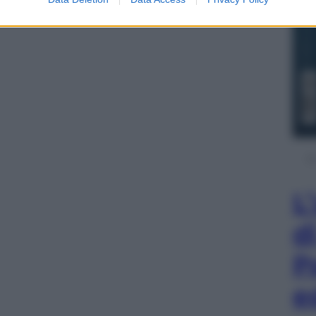
L
d
P
e