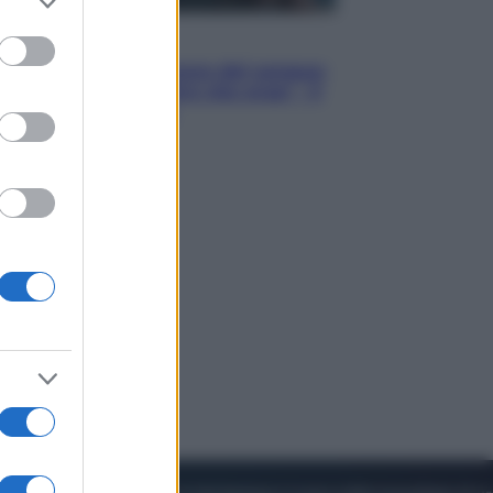
to grant or
ed purposes
Cinema
Robin Hood – Il prezzo del sangue:
Hugh Jackman, altro che eroe! – Il
video in esclusiva