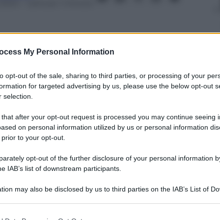
 2024
– Lettura: 1 minuto
ocess My Personal Information
nti preferite
to opt-out of the sale, sharing to third parties, or processing of your per
formation for targeted advertising by us, please use the below opt-out s
vvenuta ieri sera in via Piave a Bologna.
 selection.
 due feriti, di cui uno deceduto a causa
 that after your opt-out request is processed you may continue seeing i
ased on personal information utilized by us or personal information dis
 prior to your opt-out.
rately opt-out of the further disclosure of your personal information by
he IAB’s list of downstream participants.
tion may also be disclosed by us to third parties on the IAB’s List of 
 that may further disclose it to other third parties.
 that this website/app uses one or more Google services and may gath