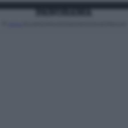
Attualità
Lifestyle
Moda
Video
Podcast
Abbonati
MENU