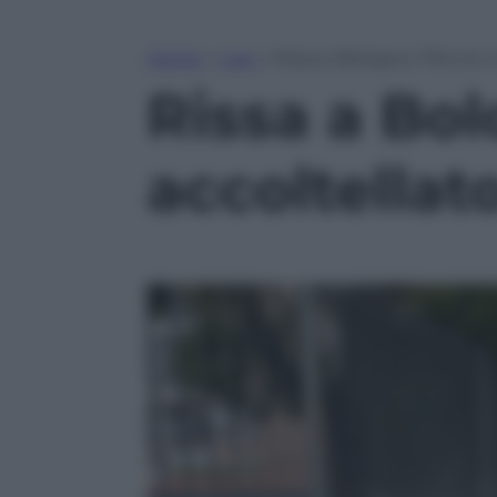
Home
»
Live
»
Rissa a Bologna: 17enne 
Rissa a Bo
accoltellat