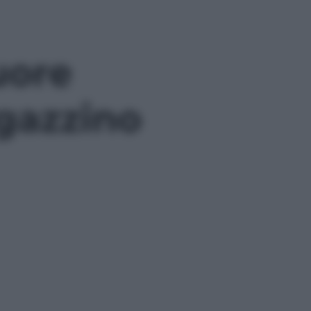
uore
agazzino