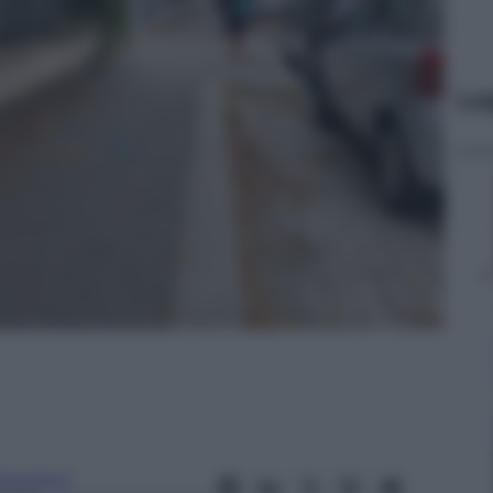
Le
anorama