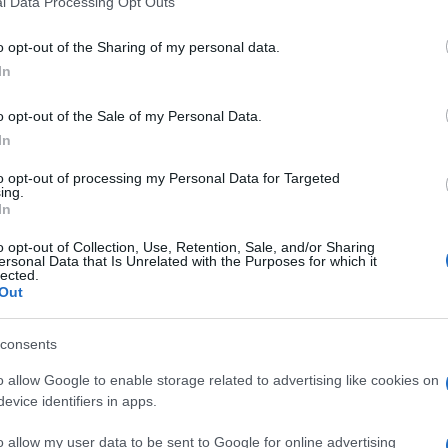
l Data Processing Opt Outs
including but not limited to your visit or usage behaviour. You may click 
 to Google and its third-party tags to use your data for below specifi
o opt-out of the Sharing of my personal data.
ogle consent section.
In
o opt-out of the Sale of my Personal Data.
In
 rissa, avvenuta ieri sera in via Piave, uno dei
 dei due feriti, particolarmente grave, è stato
to opt-out of processing my Personal Data for Targeted
ing.
e, ma è deceduto poco dopo per le lesioni
In
 dimesso con prognosi di dieci giorni.
o opt-out of Collection, Use, Retention, Sale, and/or Sharing
ti della Polizia di Stato. A seguito degli
ersonal Data that Is Unrelated with the Purposes for which it
dividuato e fermato un minore, la cui posizione è
lected.
ziaria.
Out
consents
o allow Google to enable storage related to advertising like cookies on
evice identifiers in apps.
o allow my user data to be sent to Google for online advertising