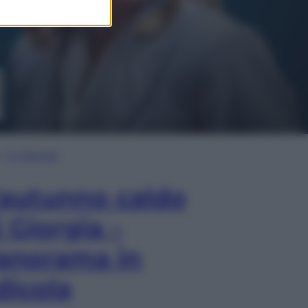
In Edicola
’autunno caldo
i Giorgia –
anorama in
dicola