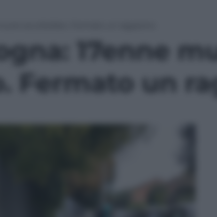
muore accoltellato. Fermato un ragazzino
logna: 17enne m
o. Fermato un r