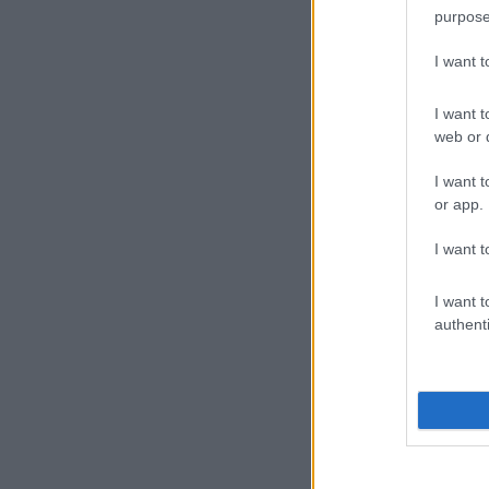
purpose
I want 
I want t
web or d
I want t
or app.
I want t
I want t
authenti