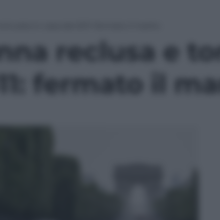
orturata in casa dal 2011: fermato il marito
nna reclusa e to
11: fermato il ma