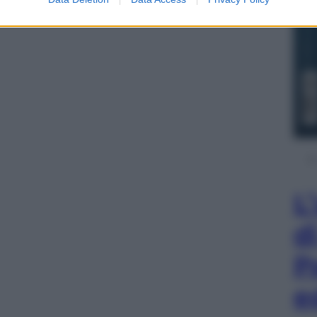
L
d
P
e