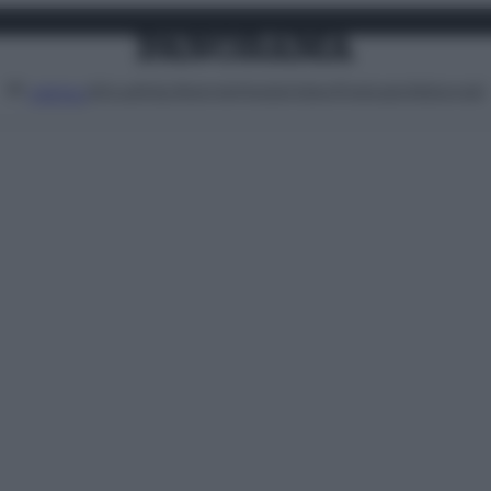
Attualità
Lifestyle
Moda
Video
Podcast
Abbonati
MENU