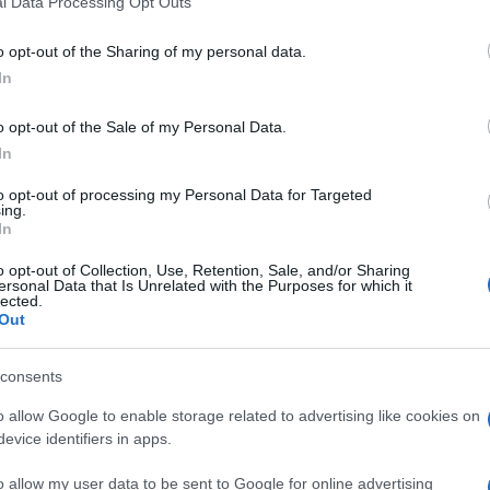
l Data Processing Opt Outs
including but not limited to your visit or usage behaviour. You may click 
 to Google and its third-party tags to use your data for below specifi
o opt-out of the Sharing of my personal data.
ogle consent section.
In
o opt-out of the Sale of my Personal Data.
In
ta rinchiusa dal 2011, in un appartamento di Forbach
 dalla Germania, nell’est del Paese. La donna è
to opt-out of processing my Personal Data for Targeted
ing.
ia che ha fermato il marito di 55 anni. L’uomo, di
In
torno alle sei del mattino e posto in stato di fermo.
rubare un telefono con il quale ha contattato i
o opt-out of Collection, Use, Retention, Sale, and/or Sharing
n nell’Assia. La polizia tedesca ha quindi allertato
ersonal Data that Is Unrelated with the Purposes for which it
 recate sul posto, trovando la donna nuda chiusa in
lected.
, denutrita e con fratture agli arti superiori e
Out
 all’inchiesta confermando informazioni di Rmc.
consents
o allow Google to enable storage related to advertising like cookies on
evice identifiers in apps.
o allow my user data to be sent to Google for online advertising