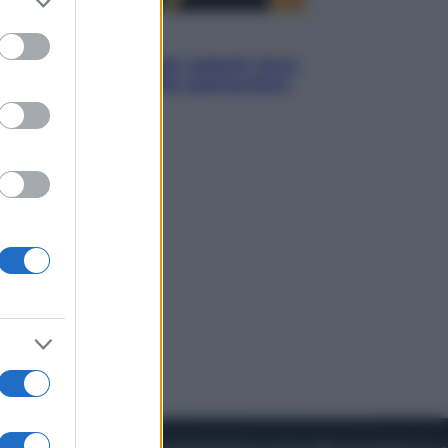
to grant or
ed purposes
Viaggi
Eclissi totale e stelle cadenti: dove
ammirare il cielo più spettacolare
dell’estate