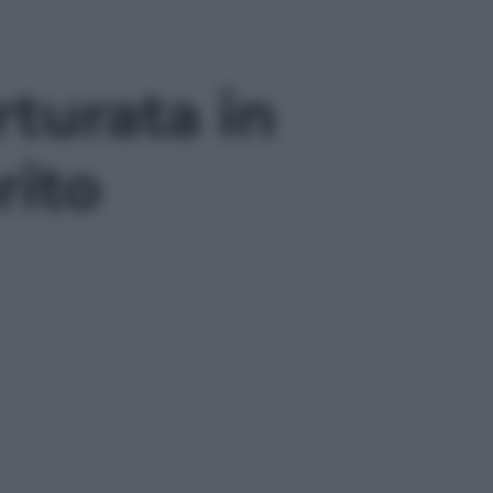
rturata in
rito