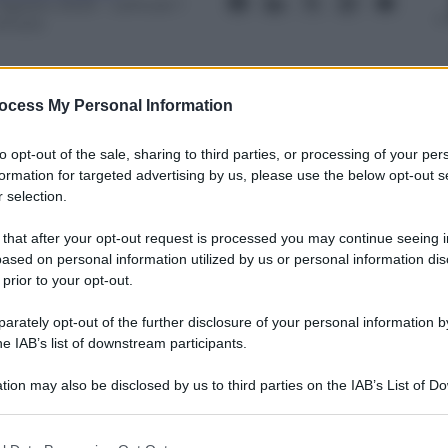
 Agosto 2023
– Lettura: 1
inuto
ocess My Personal Information
to opt-out of the sale, sharing to third parties, or processing of your per
nti preferite
formation for targeted advertising by us, please use the below opt-out s
 selection.
agli arti superiori e inferiori, la 53enne è
12 anni di reclusione
 that after your opt-out request is processed you may continue seeing i
ased on personal information utilized by us or personal information dis
 prior to your opt-out.
rately opt-out of the further disclosure of your personal information by
he IAB’s list of downstream participants.
tion may also be disclosed by us to third parties on the IAB’s List of 
 that may further disclose it to other third parties.
 that this website/app uses one or more Google services and may gath