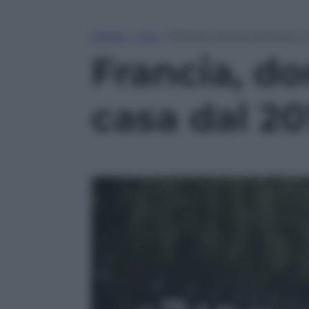
Home
»
Live
»
Francia, donna reclusa e t
Francia, do
casa dal 20