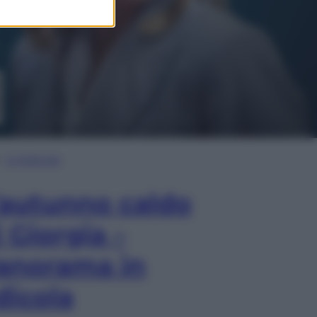
In Edicola
’autunno caldo
i Giorgia –
anorama in
dicola