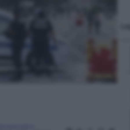
Le
rancesca Catino