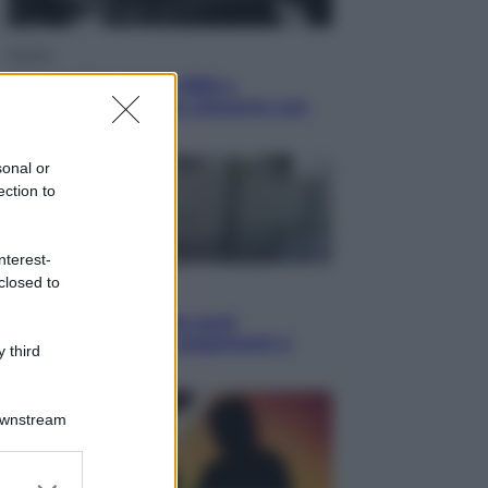
Musica
Queen: il 9 agosto 1986 a
Knebworth l’ultimo concerto con
Freddie Mercury
sonal or
ection to
nterest-
closed to
Economia
Cassetto fiscale: ora puoi
controllare avvisi, pagamenti e
 third
pratiche online
Downstream
er and store