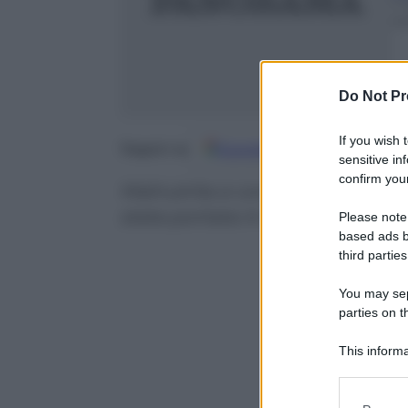
7
m
Do Not Pr
If you wish 
Google
Discover
Fo
Seguici su
sensitive in
confirm your
Malnutrita e con vecchie fratture 
stata portata in ospedale dopo 
Please note
based ads b
third parties
You may sepa
parties on t
This informa
Participants
Please note