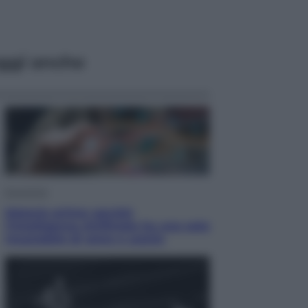
ggi anche
Economia
Materie prime: perché
l’Intelligenza Artificiale ha una sete
insaziabile di rame e uranio