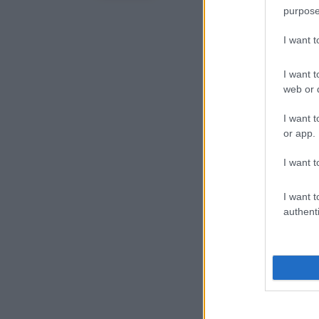
purpose
I want 
I want t
web or d
I want t
or app.
I want t
I want t
authenti