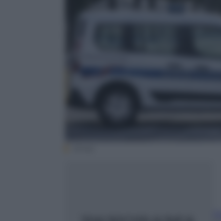
(Ansa)
F