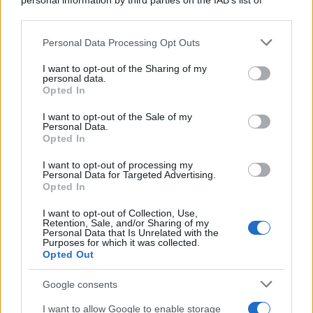
personal information by third parties on the IAB’s list of
downstream participants.
Personal Data Processing Opt Outs
This information may also be disclosed by us to third parties
on the IAB’s List of Downstream Participants that may further
I want to opt-out of the Sharing of my
disclose it to other third parties.
personal data.
Opted In
Please note that this website/app uses one or more Google
services and may gather and store information including but
I want to opt-out of the Sale of my
Personal Data.
not limited to your visit or usage behaviour. You may click to
Opted In
grant or deny consent to Google and its third-party tags to
use your data for below specified purposes in below Google
I want to opt-out of processing my
consent section.
Personal Data for Targeted Advertising.
Opted In
I want to opt-out of Collection, Use,
Retention, Sale, and/or Sharing of my
Personal Data that Is Unrelated with the
Purposes for which it was collected.
Opted Out
Google consents
I want to allow Google to enable storage