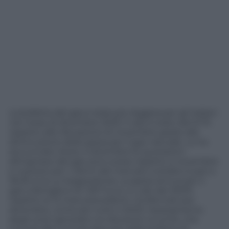
La bolletta del gas è stata più leggera per gli italiani
nel mese di dicembre 2023: il calo è stato del 6,7%
rispetto alla rilevazione di novembre grazie alla
diminuzione della spesa per il gas naturale. Lo ha
annunciato Arera. A dicembre le quotazioni
all’ingrosso del gas sono scese rispetto a novembre
e il prezzo per i clienti del mercato tutelato è pari a
36,30 euro a megawattora. La spesa annua per il
gas a famiglia è di 1.307 euro, in calo del 29,9%
rispetto ai 12 mesi precedenti. Confermati per
dicembre, come per tutto il 2023, l’azzeramento
degli oneri generali e la riduzione Iva al 5%, che