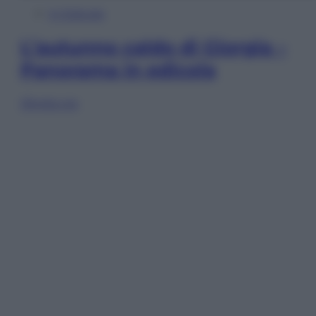
In Edicola
L’autunno caldo di Giorgia –
Panorama in edicola
Sfoglia ora