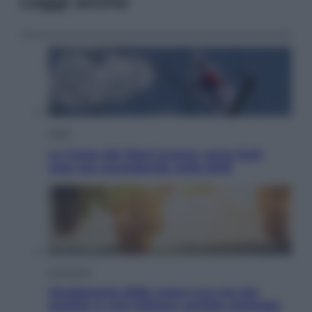
Leggi anche
Esteri
La Corea del Nord avanza verso Sud:
cosa sta succedendo nella DMZ
Economia
Vendemmia 2026, meno uva ma più
qualità: il vino italiano cambia strategia