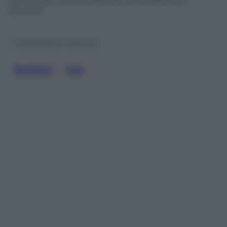
tornerà alle normali aliquote dalla bolletta di
gennaio
© Riproduzione Riservata
Bollette
, 
Gas