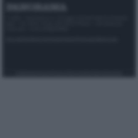
© 2025 – Panorama s.r.l. (Gruppo Società Editrice Italiana
spa) – Via Vittor Pisani 28, 20124 Milano – riproduzione
riservata – P.IVA 10518230965
Attualità
Lifestyle
Moda
Video
Podcast
Abbonati
Preferenze Privacy
Privacy Policy
Cookie Policy
Note legali