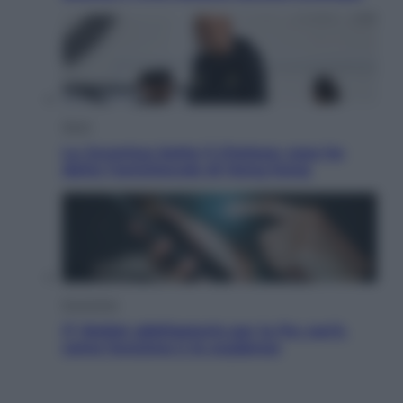
Sport
La Juventus batte il Chelsea: cosa ha
detto l’amichevole di Hong Kong
Economia
IT Wallet obbligatorio per la Pa: cos’è,
come funziona e le scadenze