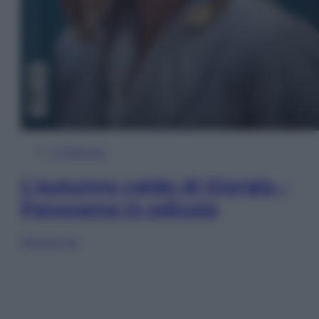
In Edicola
L’autunno caldo di Giorgia –
Panorama in edicola
Sfoglia ora