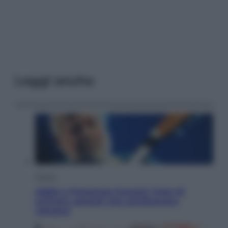
Leggi anche
Musica
Addio a Francesco Guccini: l’arte di
scrivere canzoni che sembravano
romanzi