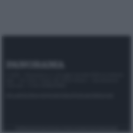
© 2025 – Panorama s.r.l. (Gruppo Società Editrice Italiana
spa) – Via Vittor Pisani 28, 20124 Milano – riproduzione
riservata – P.IVA 10518230965
Attualità
Lifestyle
Moda
Video
Podcast
Abbonati
Preferenze Privacy
Privacy Policy
Cookie Policy
Note legali