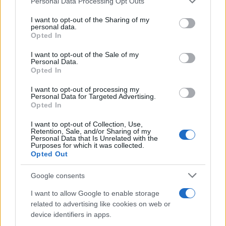
Personal Data Processing Opt Outs
This information may also be disclosed by us to third parties
on the IAB’s List of Downstream Participants that may further
I want to opt-out of the Sharing of my
disclose it to other third parties.
personal data.
Opted In
Please note that this website/app uses one or more Google
services and may gather and store information including but
I want to opt-out of the Sale of my
Personal Data.
not limited to your visit or usage behaviour. You may click to
Opted In
grant or deny consent to Google and its third-party tags to
use your data for below specified purposes in below Google
I want to opt-out of processing my
consent section.
Personal Data for Targeted Advertising.
Opted In
I want to opt-out of Collection, Use,
Retention, Sale, and/or Sharing of my
Personal Data that Is Unrelated with the
Purposes for which it was collected.
Opted Out
Google consents
I want to allow Google to enable storage
related to advertising like cookies on web or
device identifiers in apps.