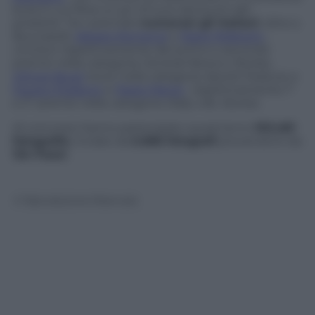
buia in cui filtra un po’ di luce dai buchi dei
proiettili. Tra i premiati
numerosi gli italiani
: oltre a
Bucciarelli,
Alessio Romenzi
e
Paolo Pellegrin
,
vincitori rispettivamente del primo e secondo
premio nella categoria
General News
e
Stories
,
Vittore Buzzi
terzo nella categoria
Sports Feature
, e
Fausto Podavini
e
Paolo Patrizi
, rispettivamente 1°
e 2° premio nella categoria
Daily Life, Stories
.
Al concorso hanno partecipato quest’anno
103.481
fotografie
, inviate da
5.666 fotografi
provenienti da
124 Paesi
.
© Riproduzione Riservata