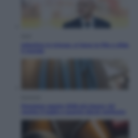
Sport
Infantino in trincea, si tiene la Fifa e sfida
il mondo
Economia
Pensione agosto 2026 più bassa: chi
rischia il taglio e quanto dovrà restituire