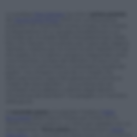
Lo svedese
Paul Hansen
ha vinto il
primo premio
del
World Press Photo
2013 con un’istantanea
scattata il 20 novembre scorso a Gaza, che mostra
la disperazione di un gruppo di palestinesi a un
funerale per le strade della città palestinese. Nella
foto che Hansen ha scattato per il giornale
Dagens
Nyheter
, il dolore per la morte di due fratellini e del
loro padre, le cui salme vengono trasportate verso
una moschea. Le bare dei bambini, di due e tre
anni, sono in primo piano, e precedono quella del
padre. I tre rimasero uccisi da un missile che
distrusse la loro casa e ferì gravemente anche la
madre dei due bambini. “
La sua forza sta nel
contrasto tra la rabbia e il dolore degli adulti e
l’innocenza dei bambini
“, ha spiegato un membro
della giuria.
Al
secondo posto
si è piazzato l’italiano
Fabio
Bucciarelli
della France Presse per la foto di un
ribelle sirianoin piedi su un tetto per sparare con un
lanciagranate.
Terzo posto
per l’americano
Javier
Manzano
, con una foto di ribelli siriani in una stanza