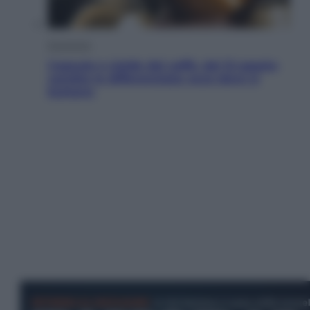
Economia
Capsule e cialde del caffè, dal 12 agosto
cambia la differenziata: ecco dove si
buttano