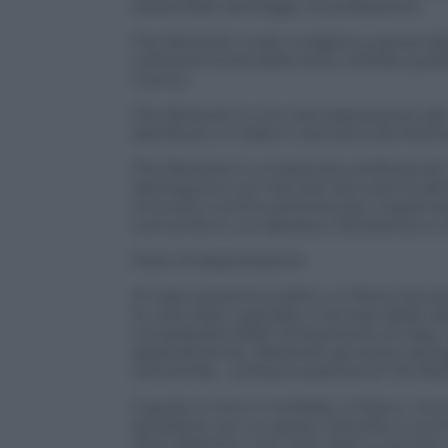
sostenibile da forager di professione.
The Botanist vuole rivolgersi a personal
nell’autenticità della terra, nell’alta q
ricerca.
The Botanist è una vera espressione del c
distribuito in Italia in esclusiva da Molina
The Botanist è un’azienda certificata B 
distinguono sul mercato da tutte le altre
innovano continuamente per massimizzare
comunità in cui operano, l’ambiente e tu
Note di degustazione
Al naso presenta subito un fresco bouq
le note dolci, speziate e terrose della ca
complessità delle 22 botaniche di Islay
gradualmente, liberando gli aromi selvag
camomilla – la fresca essenza di The Bot
Il gusto è ricco e morbido, e fresco, ma r
gustative con un gusto rotondo e una fr
sono distintivi, con note dolci e terrose