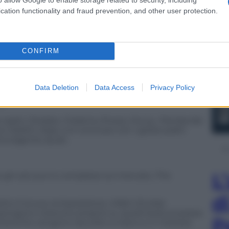
ostra di apprezzare questa scelta.”
cation functionality and fraud prevention, and other user protection.
ospiti, hanno potuto immergersi nell’esperienza The
ale alla scoperta delle 22 erbe aromatiche
 degustazioni guidate del gin, sapientemente
CONFIRM
Marco Fedele, bartender di successo e brand
Botanist Southside, a base di succo di limone,
Data Deletion
Data Access
Privacy Policy
 con miele e limone e il The Botanist Martini, per
o.
 ospiti, Diodato, Federico Russo, N.a.i.p., Pierdavide
 Seletti, Kaze, si è concluso con i golosi piatti
nvolgente dj set.
L
dei gin più puri e complessi sul mercato, The
d
otto è la sua composizione, infatti 22 erbe
pongono crescono proprio su quest’isola scozzese
P
 botaniche vengono raccolte a mano e in maniera