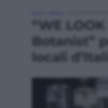
Home
»
Lifestyle
»
“WE LOOK FURTHER”, da
“WE LOOK 
Botanist” p
locali d’Ital