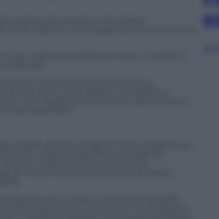
e
ità creative, ad innovatori che credono
ualità, nella tradizione accompagnata da una continua
Sfog
uore e dell’anima dell’isola di Islay e, dal 2018 è
ri Italia Spa.
Corp. Nel mondo, le B Corp certificate si
 perché vanno oltre l’obiettivo di profitto e
 il loro impatto positivo verso i dipendenti, le
tti gli stakeholder.
uet di erbe, ginepro ed agrumi dolci. Seguono poi
ssia e del coriandolo apriranno la strada alla
. Il profumo delle botaniche aumenterà
gi di menta, timo, burrasca dolce, ginestra e
anist.
iscalda poi tutto il palato, stimolando le papille
eschezza agrumata. L’equilibrio e la complessità
 che si uniscono a delicate note floreali ed erbacee