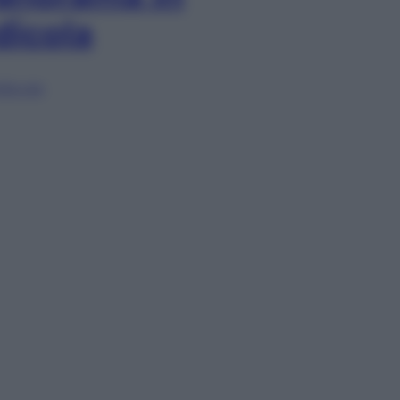
dicola
lia ora