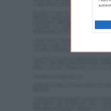
e ogni giorno di più il consumatore ci m
authenti
Durante il corso di tutta la serata, gli 
Botanist attraverso un percorso sensori
provenienti dall’isola scozzese Islay, e
miscelato nei cocktail e raccontato da 
ambassador di The Botanist per l’Italia.
I drink serviti: The Botanist&Tonic, The 
menta e soda, The Botanist Bee’s Knees,
chiudere la serata con un grande classic
L’evento, a cui hanno partecipato, tra gli
Carone., Riki (Riccardo Marcuzzo), Stefano
della cucina de Il Marchese e con un coi
The Botanist Islay Dry Gin
Sull’isola di Islay, in Scozia, nasce uno 
Botanist.
Caratteristica principale di questo prod
aromatiche dei 32 elementi che lo com
affacciata sull’Oceano Atlantico. Le 22