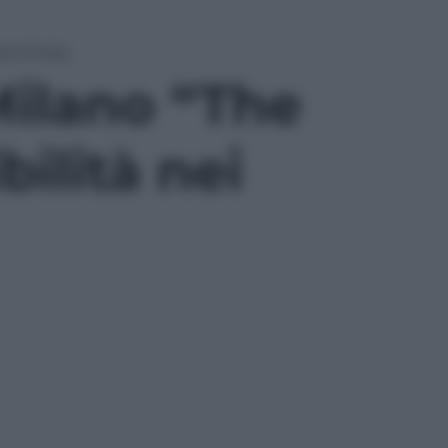
 d’Italia
ilano “The
bilità nei