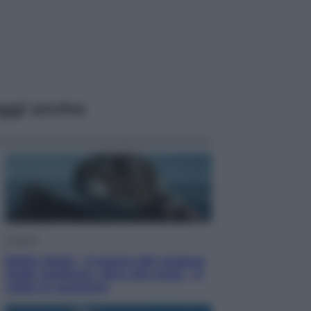
ggi anche
Cinema
Robin Hood – Il prezzo del sangue:
Hugh Jackman, altro che eroe! – Il
video in esclusiva