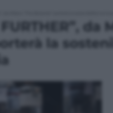
 Milano “The Botanist” porterà la sostenibilità nei locali
FURTHER”, da M
orterà la sosteni
ia