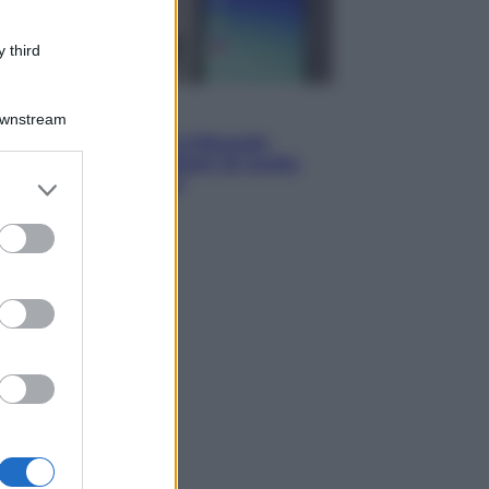
 third
Esteri
Downstream
Meta, stangata dal tribunale
americano: 567 milioni di multa
er and store
per danni ai minori
to grant or
ed purposes