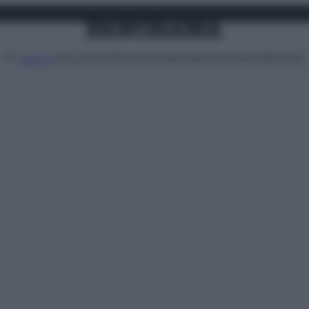
Attualità
Lifestyle
Moda
Video
Podcast
Abbonati
MENU