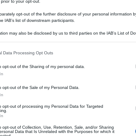
 prior to your opt-out.
rately opt-out of the further disclosure of your personal information by
he IAB’s list of downstream participants.
tion may also be disclosed by us to third parties on the IAB’s List of 
 that may further disclose it to other third parties.
 that this website/app uses one or more Google services and may gath
l Data Processing Opt Outs
including but not limited to your visit or usage behaviour. You may click 
 to Google and its third-party tags to use your data for below specifi
o opt-out of the Sharing of my personal data.
ogle consent section.
da sempre promotore del rispetto e della
In
che sono i principi di sostenibilità ambientale,
and è quello di riconnettere l’uomo alla natura e ai
o opt-out of the Sale of my Personal Data.
 politica di welfare, al basso impatto dei processi
In
icerca di una convivenza simbiotica tra uomo e
a,
The Botanist foundation
la cui missione
to opt-out of processing my Personal Data for Targeted
versità.
ing.
In
ande pubblico, il brand ha scelto la suggestiva
hese. Qui è stato presentato il progetto
We Look
o opt-out of Collection, Use, Retention, Sale, and/or Sharing
ia di guardare oltre, con ottimismo, al futuro. Un
ersonal Data that Is Unrelated with the Purposes for which it
 scoprire l’essenza di questo Islay dry gin unico, già
lected.