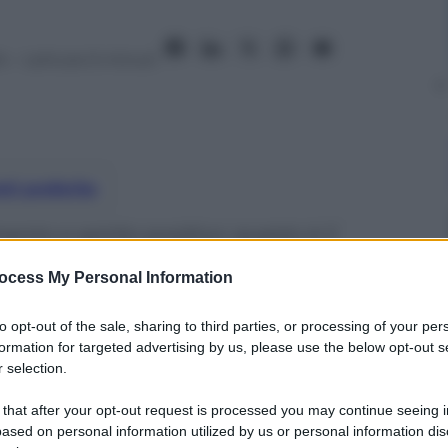
4
– Lettura: 6 minuti
nti preferite
ento e spirito positivo: questo è il
se si presenta al grande pubblico
ocess My Personal Information
lla sostenibilità a tutto tondo e alla
tiva del futuro
to opt-out of the sale, sharing to third parties, or processing of your per
formation for targeted advertising by us, please use the below opt-out s
 selection.
 that after your opt-out request is processed you may continue seeing i
ased on personal information utilized by us or personal information dis