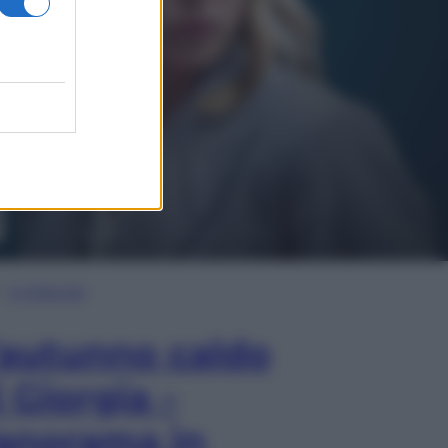
In Edicola
’autunno caldo
i Giorgia –
anorama in