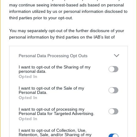
may continue seeing interest-based ads based on personal
information utilized by us or personal information disclosed to
third parties prior to your opt-out.
You may separately opt-out of the further disclosure of your
personal information by third parties on the IAB’s list of
downstream participants.
Personal Data Processing Opt Outs
This information may also be disclosed by us to third parties
on the IAB’s List of Downstream Participants that may further
I want to opt-out of the Sharing of my
disclose it to other third parties.
personal data.
Opted In
Please note that this website/app uses one or more Google
services and may gather and store information including but
I want to opt-out of the Sale of my
Personal Data.
not limited to your visit or usage behaviour. You may click to
Opted In
grant or deny consent to Google and its third-party tags to
use your data for below specified purposes in below Google
I want to opt-out of processing my
consent section.
Personal Data for Targeted Advertising.
Opted In
I want to opt-out of Collection, Use,
Retention, Sale, and/or Sharing of my