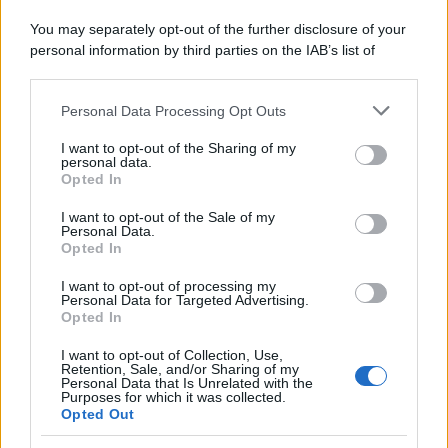
You may separately opt-out of the further disclosure of your
personal information by third parties on the IAB’s list of
downstream participants.
Personal Data Processing Opt Outs
This information may also be disclosed by us to third parties
on the IAB’s List of Downstream Participants that may further
I want to opt-out of the Sharing of my
disclose it to other third parties.
personal data.
Opted In
Please note that this website/app uses one or more Google
services and may gather and store information including but
I want to opt-out of the Sale of my
Personal Data.
not limited to your visit or usage behaviour. You may click to
Opted In
grant or deny consent to Google and its third-party tags to
use your data for below specified purposes in below Google
I want to opt-out of processing my
consent section.
Personal Data for Targeted Advertising.
Opted In
I want to opt-out of Collection, Use,
Retention, Sale, and/or Sharing of my
Personal Data that Is Unrelated with the
Purposes for which it was collected.
Opted Out