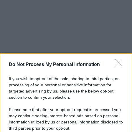
Do Not Process My Personal Information
If you wish to opt-out of the sale, sharing to third parties, or
processing of your personal or sensitive information for
targeted advertising by us, please use the below opt-out
section to confirm your selection.
Please note that after your opt-out request is processed you
may continue seeing interest-based ads based on personal
information utilized by us or personal information disclosed to
third parties prior to your opt-out.