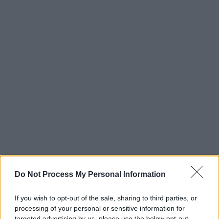
Do Not Process My Personal Information
If you wish to opt-out of the sale, sharing to third parties, or
processing of your personal or sensitive information for
targeted advertising by us, please use the below opt-out