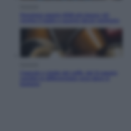
Economia
Pensione agosto 2026 più bassa: chi
rischia il taglio e quanto dovrà restituire
Economia
Capsule e cialde del caffè, dal 12 agosto
cambia la differenziata: ecco dove si
buttano