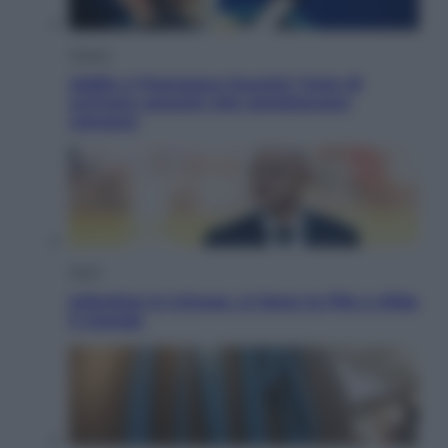
Musica
Addio a Francesco Guccini: l’arte di
scrivere canzoni che sembravano
romanzi
Sport
Infantino in trincea, si tiene la Fifa e sfida
il mondo