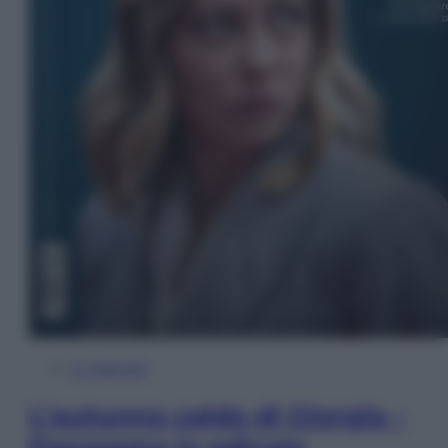
In Edicola
L’autunno caldo di Giorgia –
Panorama in edicola