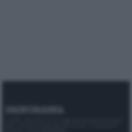
© 2025 – Panorama s.r.l. (Gruppo Società Editrice Italiana
spa) – Via Vittor Pisani 28, 20124 Milano – riproduzione
riservata – P.IVA 10518230965