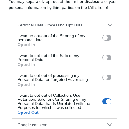
You may separately opt-out of the further disclosure of your
personal information by third parties on the IAB’s list of
downstream participants.
Personal Data Processing Opt Outs
This information may also be disclosed by us to third parties
on the IAB’s List of Downstream Participants that may further
I want to opt-out of the Sharing of my
disclose it to other third parties.
personal data.
Opted In
Please note that this website/app uses one or more Google
services and may gather and store information including but
I want to opt-out of the Sale of my
Personal Data.
not limited to your visit or usage behaviour. You may click to
Opted In
grant or deny consent to Google and its third-party tags to
use your data for below specified purposes in below Google
I want to opt-out of processing my
consent section.
Personal Data for Targeted Advertising.
Opted In
I want to opt-out of Collection, Use,
Retention, Sale, and/or Sharing of my
Personal Data that Is Unrelated with the
Purposes for which it was collected.
Opted Out
Google consents