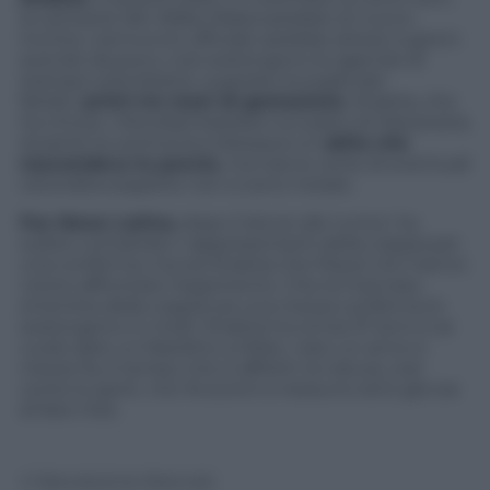
la cantante del
Waka Waka
sarebbe di nuovo
incinta. L’annuncio ufficiale sarebbe atteso a giorni
avendo da poco, così sostengono le agenzie di
stampa colombiane, superato la soglia dei
fatidici
primi tre mesi di gestazione.
Shakira, che
ha chiuso i Mondiali brasiliani sul palco di Macananà,
durante la cerimonia indossava un
abito che
nascondeva la pancia
, ma tracce certe di eventuali
rotondità sospette non si sono notate.
Fox News Latino,
dopo il lancio del
rumor,
ha
subito contattato i rappresentanti della coppia per
una conferma, ma sia Shakira che Piqué non hanno
voluto affrontare l’argomento. Che la mancata
smentita della coppia sia una mezza conferma lo
sostengono in molti: Shakira ha ormai 37 anni e se
vuole dare un fratellino a Milan, nato un anno e
mezzo fa, è tempo che si affretti: la natura, così
come lo sport, non fa sconti a nessuno ed è già ora
di fare il bis.
© Riproduzione Riservata