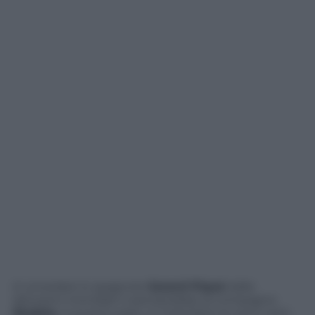
A consolare lo spagnolo
Gerard Piqué
dalle
delusioni mondiali ci penserebbe la compagna
Shakira
. A quanto pare, in Colombia ne sono certi,