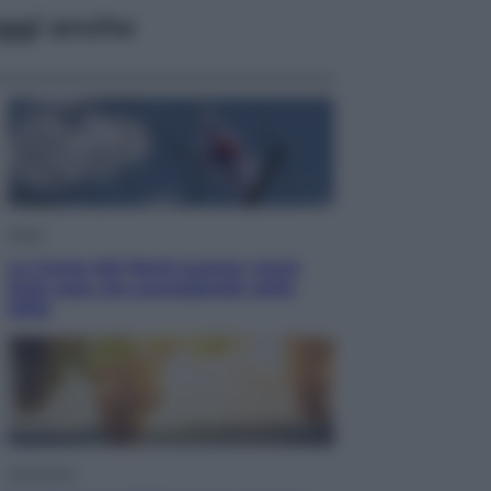
ggi anche
Esteri
La Corea del Nord avanza verso
Sud: cosa sta succedendo nella
DMZ
Economia