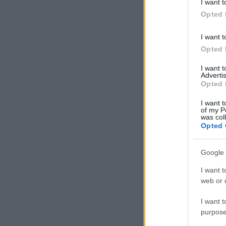
I want t
in below Go
Opted 
I want t
Opted 
I want 
Advertis
Opted 
I want t
of my P
was col
Opted 
Google 
I want t
web or d
I want t
purpose