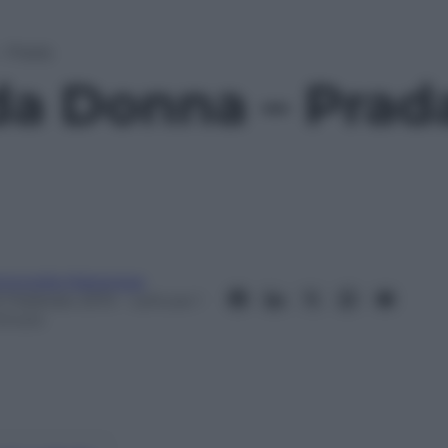
 Prada
a Donna – Prad
ntonella Matarrese
2 Febbraio 2013
– Lettura: 1
inuto