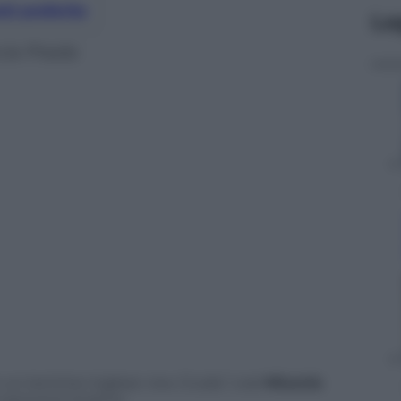
nti preferite
Le
cia Prada
n un termine inglese: row. Cruda
“
, così
Miuccia
o autunno inverno.