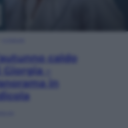
In Edicola
’autunno caldo
i Giorgia –
anorama in
dicola
lia ora