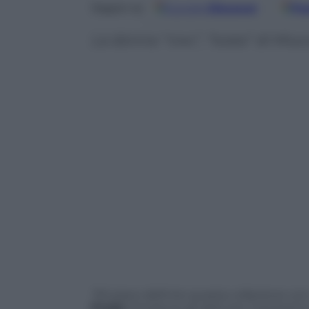
Google
Discover
Fo
Seguici su
La donna “row”, “tosta” di Miuc
“
Mi piace definire questa collezione co
Prada
introduce gli abiti per il prossim