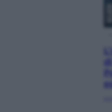
L
d
P
e
Sfog