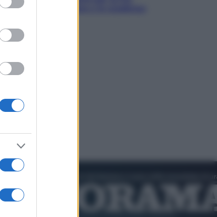
cos’è, come funziona e le scadenze