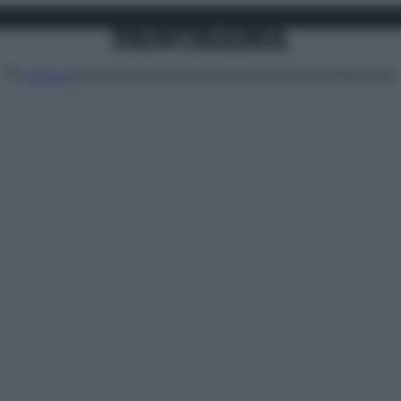
Attualità
Lifestyle
Moda
Video
Podcast
Abbonati
MENU