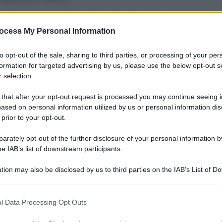
do tessuti rustici ad altri eleganti, con le
 linee fluttuanti e asimmetriche delle gonne a
ocess My Personal Information
 lane rese invecchiate da finissaggi industriali
rande effetto il manicotto, sinonimo di classica
ta, a quasi tutte le maniche dei capispalla, anche
to opt-out of the sale, sharing to third parties, or processing of your per
formation for targeted advertising by us, please use the below opt-out s
 selection.
he non si abbandona a sentimentalismi, che non
che non è neppure sgradevolmente aggressiva. “Ci
 that after your opt-out request is processed you may continue seeing i
e, non si può più essere veramente romantici
ased on personal information utilized by us or personal information dis
 concesso, bisogna essere misurati. La modernità ti
 prior to your opt-out.
le”. Parola di Miuccia.
rately opt-out of the further disclosure of your personal information by
he IAB’s list of downstream participants.
tion may also be disclosed by us to third parties on the IAB’s List of 
 that may further disclose it to other third parties.
 that this website/app uses one or more Google services and may gath
l Data Processing Opt Outs
including but not limited to your visit or usage behaviour. You may click 
 to Google and its third-party tags to use your data for below specifi