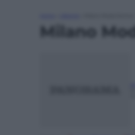
Home
»
Lifestyle
»
Milano Moda Donna –
Milano Mod
A
2
m