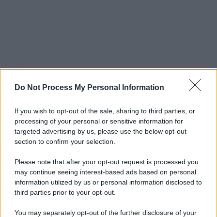
Do Not Process My Personal Information
If you wish to opt-out of the sale, sharing to third parties, or
processing of your personal or sensitive information for
targeted advertising by us, please use the below opt-out
section to confirm your selection.
Please note that after your opt-out request is processed you
may continue seeing interest-based ads based on personal
information utilized by us or personal information disclosed to
third parties prior to your opt-out.
You may separately opt-out of the further disclosure of your