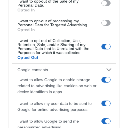
I want to opt-out of the Sale of my
Personal Data.
not limited to your visit or usage behaviour. You may click to
Opted In
grant or deny consent to Google and its third-party tags to
use your data for below specified purposes in below Google
I want to opt-out of processing my
consent section.
Personal Data for Targeted Advertising.
Opted In
I want to opt-out of Collection, Use,
Retention, Sale, and/or Sharing of my
Personal Data that Is Unrelated with the
Purposes for which it was collected.
Opted Out
Google consents
I want to allow Google to enable storage
related to advertising like cookies on web or
device identifiers in apps.
I want to allow my user data to be sent to
Google for online advertising purposes.
I want to allow Google to send me
personalized advertising.