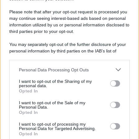
Please note that after your opt-out request is processed you
may continue seeing interest-based ads based on personal
information utilized by us or personal information disclosed to
third parties prior to your opt-out.
You may separately opt-out of the further disclosure of your
personal information by third parties on the IAB’s list of
downstream participants.
Personal Data Processing Opt Outs
This information may also be disclosed by us to third parties
on the IAB’s List of Downstream Participants that may further
I want to opt-out of the Sharing of my
disclose it to other third parties.
personal data.
Opted In
Please note that this website/app uses one or more Google
services and may gather and store information including but
I want to opt-out of the Sale of my
Personal Data.
not limited to your visit or usage behaviour. You may click to
Opted In
grant or deny consent to Google and its third-party tags to
use your data for below specified purposes in below Google
I want to opt-out of processing my
consent section.
Personal Data for Targeted Advertising.
Opted In