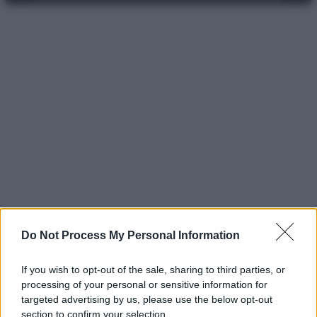
Do Not Process My Personal Information
If you wish to opt-out of the sale, sharing to third parties, or
processing of your personal or sensitive information for
targeted advertising by us, please use the below opt-out
section to confirm your selection.