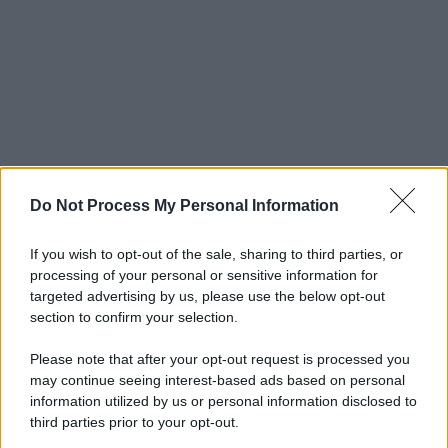
Do Not Process My Personal Information
If you wish to opt-out of the sale, sharing to third parties, or
processing of your personal or sensitive information for
targeted advertising by us, please use the below opt-out
section to confirm your selection.
Please note that after your opt-out request is processed you
may continue seeing interest-based ads based on personal
information utilized by us or personal information disclosed to
third parties prior to your opt-out.