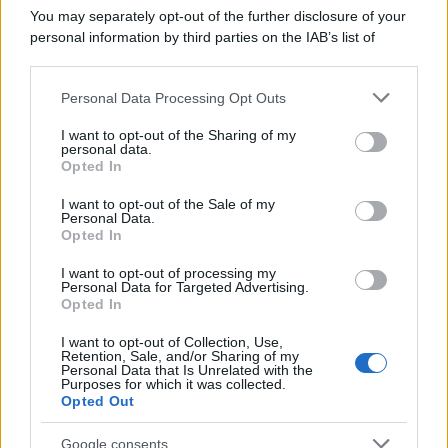
You may separately opt-out of the further disclosure of your
personal information by third parties on the IAB’s list of
downstream participants.
Personal Data Processing Opt Outs
This information may also be disclosed by us to third parties
on the IAB’s List of Downstream Participants that may further
I want to opt-out of the Sharing of my
disclose it to other third parties.
personal data.
Opted In
Please note that this website/app uses one or more Google
services and may gather and store information including but
I want to opt-out of the Sale of my
Personal Data.
not limited to your visit or usage behaviour. You may click to
Opted In
grant or deny consent to Google and its third-party tags to
use your data for below specified purposes in below Google
I want to opt-out of processing my
consent section.
Personal Data for Targeted Advertising.
Opted In
I want to opt-out of Collection, Use,
Retention, Sale, and/or Sharing of my
Personal Data that Is Unrelated with the
Purposes for which it was collected.
Opted Out
Google consents