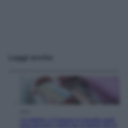
Leggi anche
Salute
«La pillola» e il tumore al cervello: quali
sono davvero i rischi per le donne che la