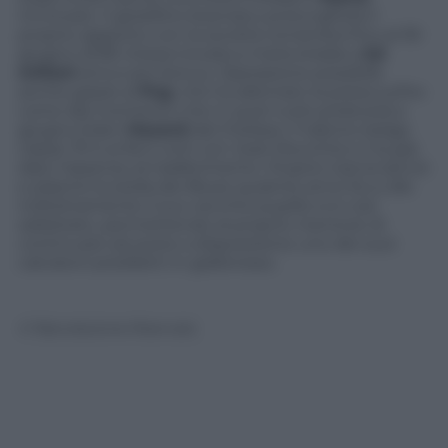
rinnovare. Il gioiellino bosniaco prolungherà il
proprio rapporto con la società romanista fino al 30
giugno 2018: intesa trovata a metà strada a
3,5
milioni
annui più bonus. Operazione possibile
anche grazie al
Psg
, che ha allentato la presa sull’ex
Lione dal momento che in quel ruolo preleverà a
giugno Eden
Hazard
dal Chelsea. Il talento belga
classe ’91 è ai ferri corti con Josè Mourinho e ha già
dato l’assenso al trasferimento. Proprio Garcia lanciò
e plasmò la stella dei Blues qualche anno fa a Lille:
indirettamente il suo vecchio pupillo si è così
sdebitato, permettendo al proprio mentore di
continuare ad avere a disposizione uno dei suoi
calciatori prediletti in giallorosso.
© Riproduzione Riservata