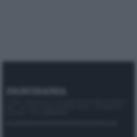
© 2025 – Panorama s.r.l. (Gruppo Società Editrice Italiana
spa) – Via Vittor Pisani 28, 20124 Milano – riproduzione
riservata – P.IVA 10518230965
Attualità
Lifestyle
Moda
Video
Podcast
Abbonati