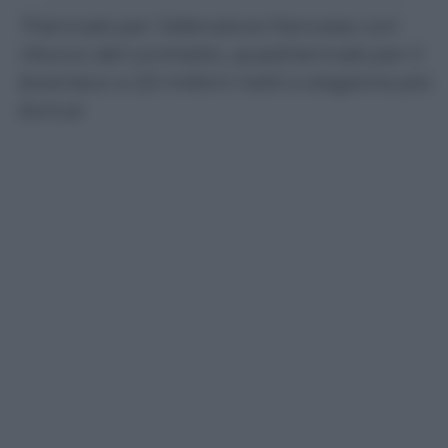
Triennale per l’allenatore francese con
ritocco del contratto, quadriennale per il
bosniaco a 3,5 milioni netti a stagione più
bonus