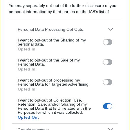
You may separately opt-out of the further disclosure of your
personal information by third parties on the IAB’s list of
downstream participants.
Personal Data Processing Opt Outs
This information may also be disclosed by us to third parties
on the IAB’s List of Downstream Participants that may further
I want to opt-out of the Sharing of my
disclose it to other third parties.
personal data.
Opted In
Please note that this website/app uses one or more Google
services and may gather and store information including but
I want to opt-out of the Sale of my
Personal Data.
not limited to your visit or usage behaviour. You may click to
Opted In
grant or deny consent to Google and its third-party tags to
use your data for below specified purposes in below Google
I want to opt-out of processing my
consent section.
Personal Data for Targeted Advertising.
Opted In
I want to opt-out of Collection, Use,
Retention, Sale, and/or Sharing of my
Personal Data that Is Unrelated with the
Purposes for which it was collected.
Opted Out
Google consents