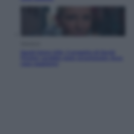
Televisione
Squid Game USA, il progetto di David
Fincher sarebbe stato accantonato. Ecco
cosa sappiamo