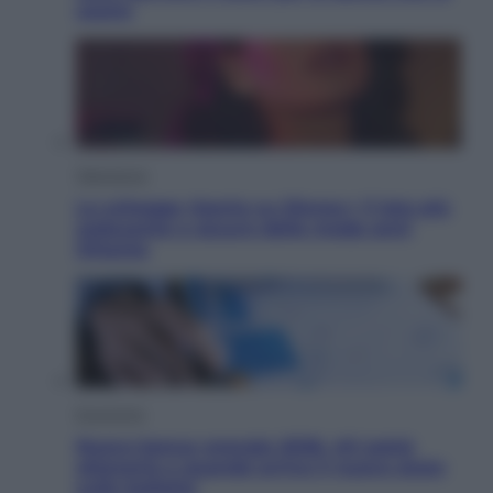
usano
Televisione
Le schegge riporta su Disney+ il lato più
seducente e oscuro della moda anni
Ottanta
Economia
Nuovo bonus energia 2026, chi potrà
ottenerlo e quando arriva il nuovo aiuto
sulle bollette