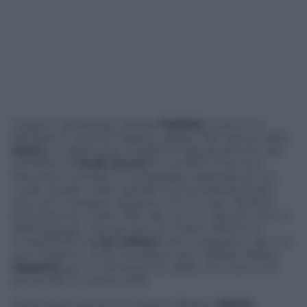
Il patron giallorosso James
Pallotta
è pronto a
blindare in quel di Trigoria i pilastri del rilancio della
Roma
. In particolare si definirà l’allungamento del
contratto di
Rudi Garcia
fino al 2017: il tecnico
francese è stimato e corteggiato dall’Arsenal, ma
vuole restare nella capitale e prolungherà di altri
due anni il proprio rapporto con la Lupa. Pallotta
premierà l’ex mister del Lille con un robusto ritocco
dell’ingaggio, che da circa 1,5 milioni all’anno si
innalzerà sino
a 2,5 milioni
netti a stagione. Altri tre
anni insieme, come accaduto per il diesse Walter
Sabatini
per un binomio più saldo che mai e che
punta allo Scudetto 2015.
Dopo Rudi Garcia, toccherà a Miralem
Pjanic