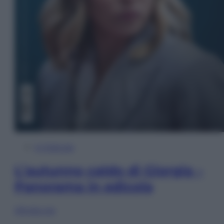
In Edicola
L’autunno caldo di Giorgia –
Panorama in edicola
Sfoglia ora