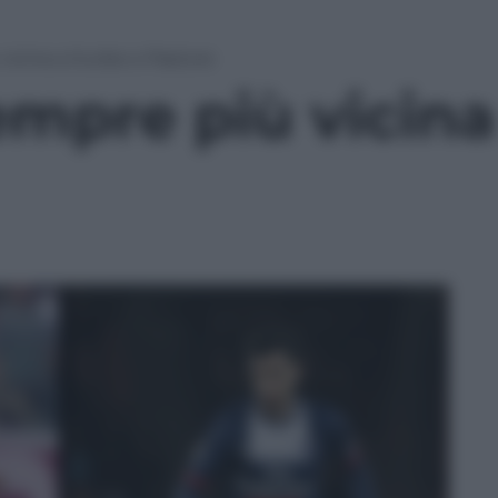
icina a Iturbe e Pastore
mpre più vicina 