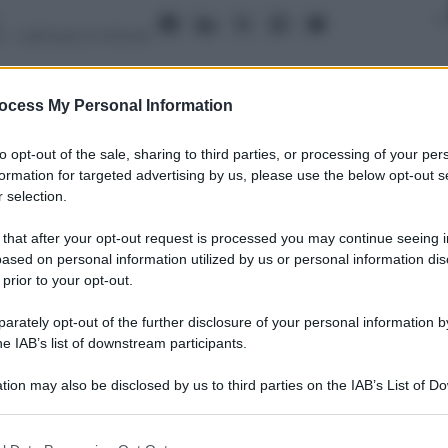
4
– Lettura: 2 minuti
ocess My Personal Information
to opt-out of the sale, sharing to third parties, or processing of your per
nti preferite
formation for targeted advertising by us, please use the below opt-out s
 selection.
le trattative per avere in giallorosso
trocampista del Psg. Pronto il rinnovo
 that after your opt-out request is processed you may continue seeing i
ased on personal information utilized by us or personal information dis
 prior to your opt-out.
rately opt-out of the further disclosure of your personal information by
he IAB’s list of downstream participants.
tion may also be disclosed by us to third parties on the IAB’s List of 
 that may further disclose it to other third parties.
 that this website/app uses one or more Google services and may gath