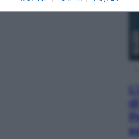
L
d
P
e