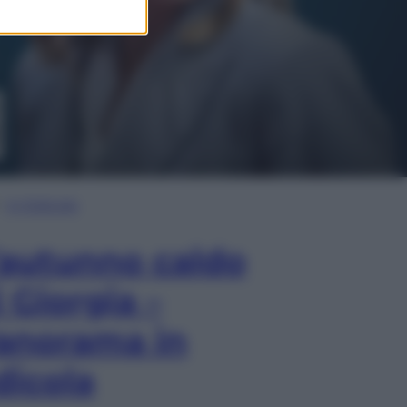
In Edicola
’autunno caldo
i Giorgia –
anorama in
dicola