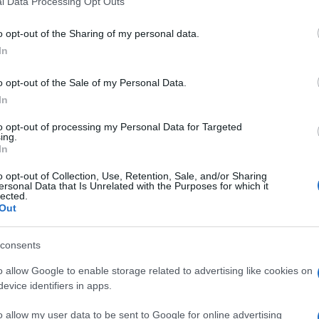
l Data Processing Opt Outs
including but not limited to your visit or usage behaviour. You may click 
 to Google and its third-party tags to use your data for below specifi
o opt-out of the Sharing of my personal data.
ogle consent section.
In
o opt-out of the Sale of my Personal Data.
In
to opt-out of processing my Personal Data for Targeted
er avviare in estate la campagna di rafforzamento
ing.
scudetto la prossima stagione. Walter
Sabatini
da
In
rcato per la
Roma
targata 2014/15.
o opt-out of Collection, Use, Retention, Sale, and/or Sharing
ersonal Data that Is Unrelated with the Purposes for which it
tatti per l’argentino Juan
Iturbe
dell’Hellas Verona:
lected.
i 15 milioni dal Porto e poi apriranno ufficialmente la
Out
 c’è anche il pressing di alcuni club inglesi e
tini ha infatti iniziato a impostare i contatti già a
stavo Mascardi, e la cessione a gennaio del
consents
gli scaligeri è stato un acconto d’opzione per
 abbassare le cifre economiche dell’operazione,
o allow Google to enable storage related to advertising like cookies on
della metà del cartellino di un giovane talento fra
evice identifiers in apps.
o allow my user data to be sent to Google for online advertising