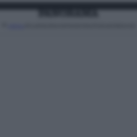
Attualità
Lifestyle
Moda
Video
Podcast
Abbonati
MENU