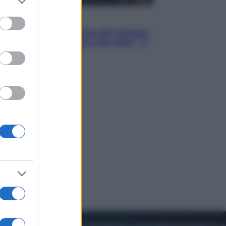
to grant or
ed purposes
Cinema
Robin Hood – Il prezzo del sangue:
Hugh Jackman, altro che eroe! – Il
video in esclusiva