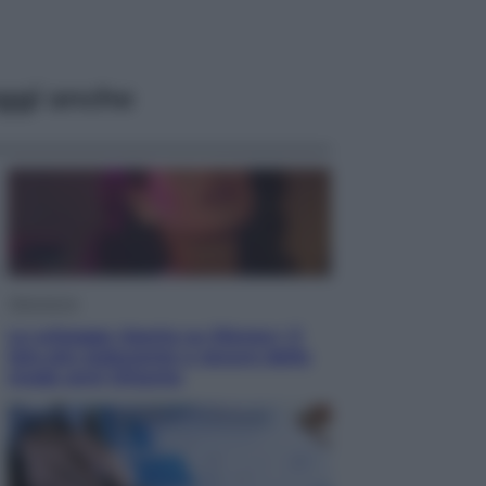
ggi anche
Televisione
Le schegge riporta su Disney+ il
lato più seducente e oscuro della
moda anni Ottanta