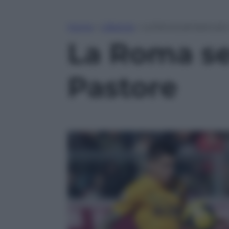
Home
»
Lifestyle
»
La Roma sempre più v
La Roma se
Pastore