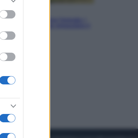
to grant or
ed purposes
Energia
Aiuto! In Italia manca l’energia. I
quattro ostacoli che minacciano il
nostro futuro