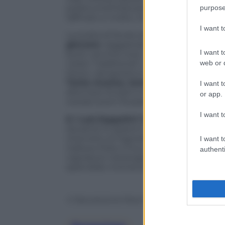
polistrumentista portoghese,
Suzi Dia
purpose
raffinato e molto, molto intenso.
I want 
La scelta di fondo di Robert è
tornare al
giovane
viaggiando tra il folk, il blues d
I want t
buon vecchio rock. Il tutto realizzato c
web or d
i brani “traditional” come Gospel Plow
Down, riproposta in una versione da briv
Tanta musica, tanta qualità, tanta pa
I want t
alternarsi di piani e forti. Un gioco di 
or app.
woods (Leon Russell), Angel dance (Los
I want t
E i Led Zeppelin? Ci sono,
ma non per fa
(durante lo speech tra un brano e l’altro
interrotto al Vigorelli di Milano nel 1971
I want t
Gallows Pole e Four sticks, sparse per la
authenti
capolavori riarrangiati e perfettamente 
splendido momento spiritual gospel sul
© Riproduzione Riservata