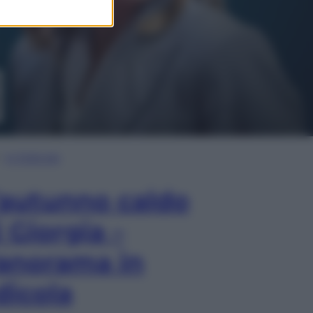
In Edicola
’autunno caldo
i Giorgia –
anorama in
dicola