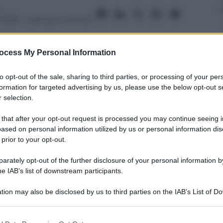
 2023
– Lettura: 2 minuti
ocess My Personal Information
to opt-out of the sale, sharing to third parties, or processing of your per
formation for targeted advertising by us, please use the below opt-out s
 selection.
nti preferite
 that after your opt-out request is processed you may continue seeing i
d Zeppelin, un artista che ha scelto di
ased on personal information utilized by us or personal information dis
 prior to your opt-out.
ventare (come molti colleghi) il pallido
rately opt-out of the further disclosure of your personal information by
he IAB’s list of downstream participants.
tion may also be disclosed by us to third parties on the IAB’s List of 
 that may further disclose it to other third parties.
 that this website/app uses one or more Google services and may gath