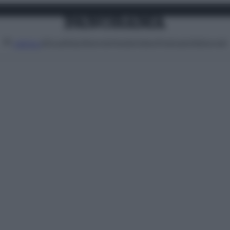
Attualità
Lifestyle
Moda
Video
Podcast
Abbonati
MENU