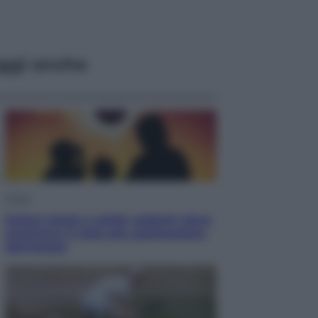
ggi anche
Viaggi
Eclissi totale e stelle cadenti: dove
ammirare il cielo più spettacolare
dell’estate