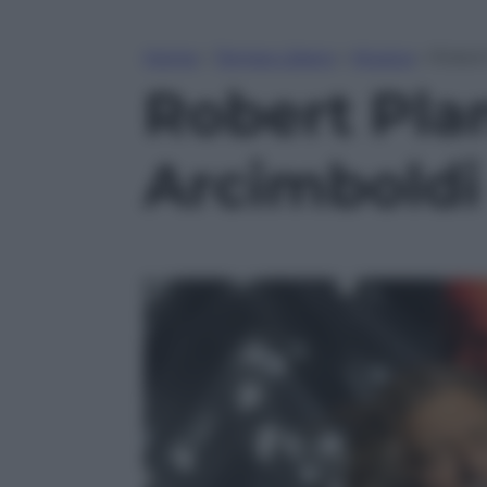
Home
»
Tempo Libero
»
Musica
»
Robert
Robert Plan
Arcimboldi