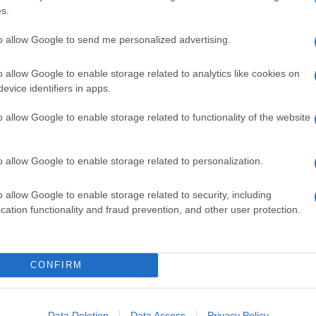
n,
la complice ideale in uno show, elegante,
s.
to allow Google to send me personalized advertising.
le radici, alla musica che l’ha ispirato da
el Delta del Mississippi, il gospel e naturalmente il
o allow Google to enable storage related to analytics like cookies on
on una coerenza sonora straordinaria che attraversa
evice identifiers in apps.
, The Cuckoo e Satan e Your Kingdon Must Come
idi. Il momento più alto dell’intero spettacolo.
ssione
: è il suono che avvolge ed emoziona in un
o allow Google to enable storage related to functionality of the website
dinamiche che impreziosisce le versioni di Out in the
 Lobos) e Chevrolet (Ed e Lonnie Young).
o allow Google to enable storage related to personalization.
r felici gli inguaribili nostalgici del tempo che fu
 Plant ha ricordato i lacrimogeni e il concerto
: “It was 197 something…”). Friends, The Rain Song,
o allow Google to enable storage related to security, including
 scaletta, non sono un siparietto a parte, ma vecchi
cation functionality and fraud prevention, and other user protection.
inseriti nel contesto del concerto. A chiudere uno
le armonie di And we bid you goodnight. Perfetto.
CONFIRM
Data Deletion
Data Access
Privacy Policy