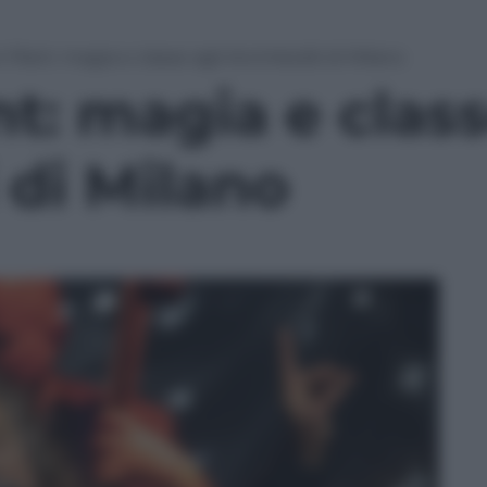
 Plant: magia e classe agli Arcimboldi di Milano
t: magia e class
 di Milano