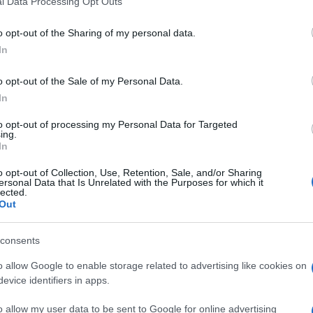
l Data Processing Opt Outs
including but not limited to your visit or usage behaviour. You may click 
 to Google and its third-party tags to use your data for below specifi
o opt-out of the Sharing of my personal data.
ogle consent section.
In
o opt-out of the Sale of my Personal Data.
In
to opt-out of processing my Personal Data for Targeted
ing.
In
di se stesso quando si ha alle spalle una storia
o opt-out of Collection, Use, Retention, Sale, and/or Sharing
ettare l’idea di rifare i Led Zeppelin negli stadi
ersonal Data that Is Unrelated with the Purposes for which it
lected.
are il proprio mito da anziani, si sa, è uno degli
Out
obert Plant non è l’artista adatto per questo
 almeno vent’anni (fatta eccezione per una riuscita
l 2007) ha scelto di costruire intorno a sè un nuovo
consents
rattutto in concerto.
o allow Google to enable storage related to advertising like cookies on
le chiara e nitida, che ieri sera ha raccolto
evice identifiers in apps.
i Arcimboldi di Milano
. Con lui, i Saving Grace,
 Kelsey (mandolino, baritono e chitarre acustiche),
o allow my user data to be sent to Google for online advertising
 baritono, cuatro), e un’eccezionale vocalist e