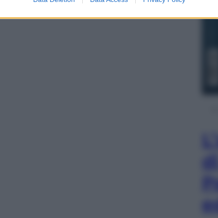
L
d
P
e