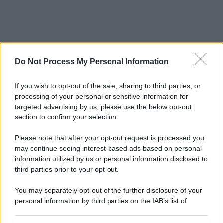
Do Not Process My Personal Information
If you wish to opt-out of the sale, sharing to third parties, or
processing of your personal or sensitive information for
targeted advertising by us, please use the below opt-out
section to confirm your selection.
Please note that after your opt-out request is processed you
may continue seeing interest-based ads based on personal
information utilized by us or personal information disclosed to
third parties prior to your opt-out.
You may separately opt-out of the further disclosure of your
personal information by third parties on the IAB’s list of
downstream participants.