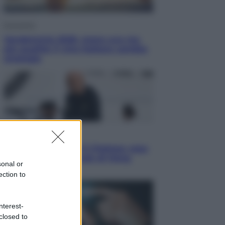
Economia
Vendemmia 2026, meno uva ma
più qualità: il vino italiano cambia
strategia
Sport
La Juventus batte il Chelsea: cosa
ha detto l’amichevole di Hong
sonal or
Kong
ection to
nterest-
closed to