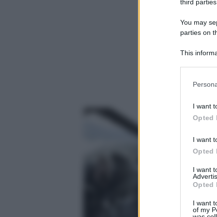
third parties
You may sepa
parties on t
This informa
Participants
Please note
Persona
information 
deny consent
I want t
in below Go
Opted 
I want t
Opted 
I want 
Advertis
Opted 
I want t
of my P
was col