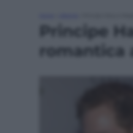
Home
»
Lifestyle
»
Principe Harry e Meg
Principe H
romantica 