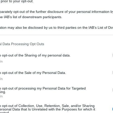
 prior to your opt-out.
rately opt-out of the further disclosure of your personal information by
he IAB’s list of downstream participants.
tion may also be disclosed by us to third parties on the IAB’s List of 
 that may further disclose it to other third parties.
 that this website/app uses one or more Google services and may gath
l Data Processing Opt Outs
including but not limited to your visit or usage behaviour. You may click 
 to Google and its third-party tags to use your data for below specifi
o opt-out of the Sharing of my personal data.
ogle consent section.
In
o opt-out of the Sale of my Personal Data.
In
to opt-out of processing my Personal Data for Targeted
ing.
In
o opt-out of Collection, Use, Retention, Sale, and/or Sharing
ersonal Data that Is Unrelated with the Purposes for which it
lected.