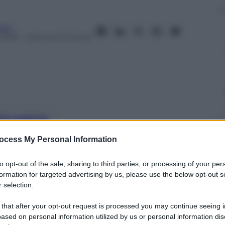
aro
 2016
– Lettura: 3 minuti
nti preferite
ocess My Personal Information
rice è volata a Londra per trascorrere
eale
to opt-out of the sale, sharing to third parties, or processing of your per
formation for targeted advertising by us, please use the below opt-out s
 selection.
 that after your opt-out request is processed you may continue seeing i
ased on personal information utilized by us or personal information dis