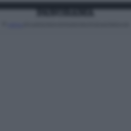
Attualità
Lifestyle
Moda
Video
Podcast
Abbonati
MENU