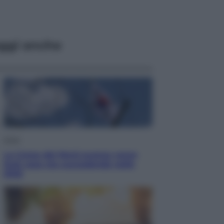
ggi anche
Esteri
La Corea del Nord avanza verso
Sud: cosa sta succedendo nella
DMZ