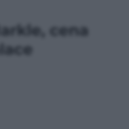
arkle, cena
lace