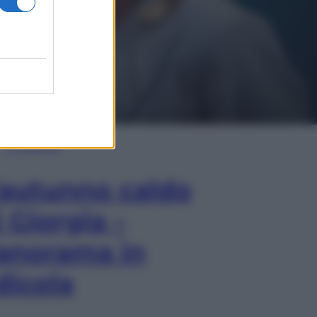
In Edicola
’autunno caldo
i Giorgia –
anorama in
dicola