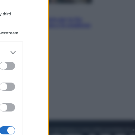
Economia
 third
IT Wallet obbligatorio per la Pa:
cos’è, come funziona e le scadenze
Downstream
er and store
to grant or
ed purposes