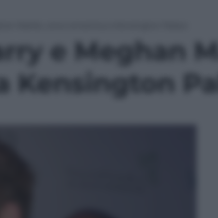
han Markle, cena romantica a Kensington Palace
arry e Meghan M
a Kensington Pa