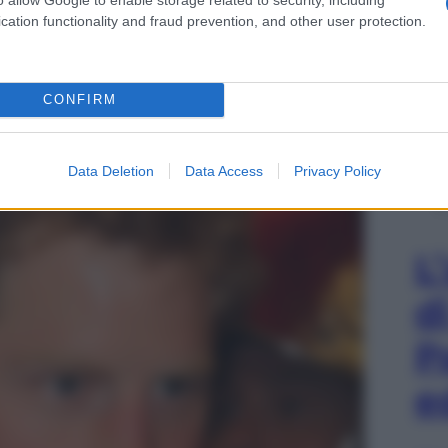
cation functionality and fraud prevention, and other user protection.
CONFIRM
Data Deletion
Data Access
Privacy Policy
L
d
P
e