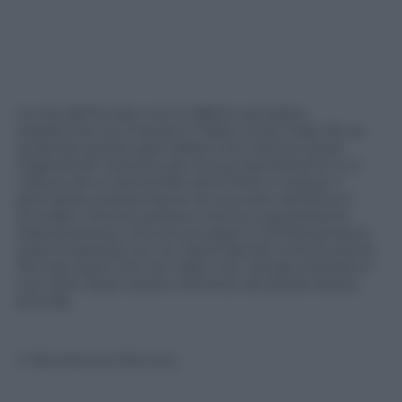
La vita dell’inviato non è affatto semplice,
soprattutto se si lavora in Paesi come l’Iraq. Ne sa
qualcosa questo giornalista che mentre stava
registrando il promo per la sua trasmissione tv, è
caduto da un ponticello ed è finito in acqua. Il
giornalista, presentatore di una rete irachena, è
scivolato mentre parlava, intento a guardare la
telecamera più che ai suoi passi. E la telecamera è
stata impetosa con lui, riprendendo tutta la scena.
Peccato però che nel video non venga mostrato il
suo volto dopo essere riemerso da quelle acque
putride.
© Riproduzione Riservata